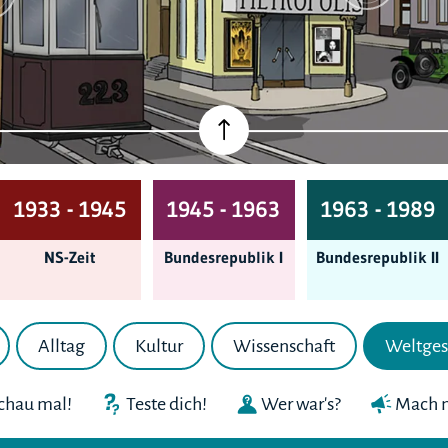
1933 - 1945
1945 - 1963
1963 - 1989
NS-Zeit
Bundes­republik I
Bundes­republik II
Alltag
Kultur
Wissenschaft
Weltges
chau mal!
Teste dich!
Wer war's?
Mach m