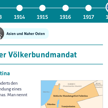
3
1914
1915
1916
1917
Asien und Naher Osten
ter Völkerbundmandat
tina
nderts den
ündung eines
inas. Man nennt