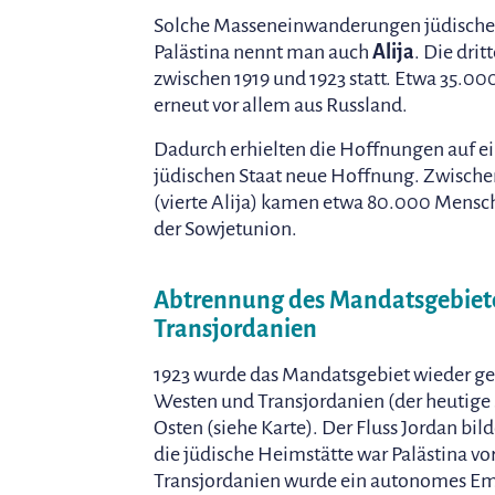
Solche Masseneinwanderungen jüdischer
Palästina nennt man auch
Alija
. Die drit
zwischen 1919 und 1923 statt. Etwa 35.
erneut vor allem aus Russland.
Dadurch erhielten die Hoffnungen auf e
jüdischen Staat neue Hoffnung. Zwische
(vierte Alija) kamen etwa 80.000 Mensc
der Sowjetunion.
Abtrennung des Mandatsgebiet
Transjordanien
1923 wurde das Mandatsgebiet wieder gete
Westen und Transjordanien (der heutige
Osten (siehe Karte). Der Fluss Jordan bild
die jüdische Heimstätte war Palästina v
Transjordanien wurde ein autonomes Em