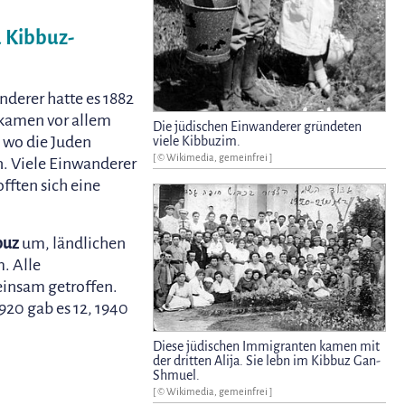
 Kibbuz-
nderer hatte es 1882
 kamen vor allem
Die jüdischen Einwanderer gründeten
 wo die Juden
viele Kibbuzim.
[ © Wikimedia, gemeinfrei ]
n. Viele Einwanderer
fften sich eine
buz
um, ländlichen
. Alle
insam getroffen.
920 gab es 12, 1940
Diese jüdischen Immigranten kamen mit
der dritten Alija. Sie lebn im Kibbuz Gan-
Shmuel.
[ © Wikimedia, gemeinfrei ]