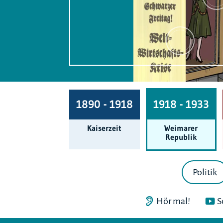
1890 - 1918
1918 - 1933
Kaiserzeit
Weimarer
Republik
Politik
Hör mal!
S