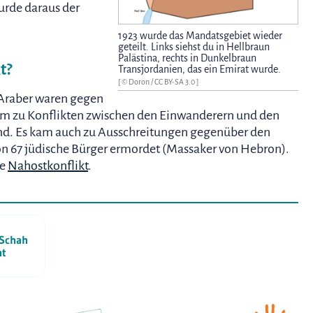
urde daraus der
1923 wurde das Mandatsgebiet wieder
geteilt. Links siehst du in Hellbraun
Palästina, rechts in Dunkelbraun
t?
Transjordanien, das ein Emirat wurde.
[ ©
Doron
/
CC BY-SA 3.0
]
 Araber waren gegen
kam zu Konflikten zwischen den Einwanderern und den
nd. Es kam auch zu Ausschreitungen gegenüber den
on 67 jüdische Bürger ermordet (Massaker von Hebron).
de
Nahostkonflikt
.
 Schah
ht