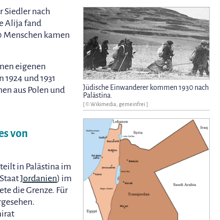
 Siedler nach
te Alija fand
000 Menschen kamen
inen eigenen
n 1924 und 1931
Jüdische Einwanderer kommen 1930 nach
hen aus Polen und
Palästina.
[ © Wikimedia, gemeinfrei ]
es von
ilt in Palästina im
 Staat
Jordanien
) im
ete die Grenze. Für
orgesehen.
irat