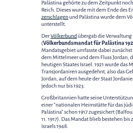
Palästina gehörte zu dem Zeitpunkt no
Reich. Dieses wurde mit dem Ende des E
zerschlagen
und Palästina wurde dem V
unterstellt.
Der
Völkerbund
übergab die Verwaltung
(
Völkerbundsmandat für Palästina 19
Mandatsgebiet umfasste dabei zunächst 
dem Mittelmeer und dem Fluss Jordan, d
heutigen Staates Israel. 1921 wurde das 
Transjordaniren ausgedehnt, also das Geb
Jordan, auf dem heute der Staat Jordanien
jedoch nur bis 1923.
Großbritannien hatte seine Unterstützu
einer "nationalen Heimstätte für das jüdi
Palästina" schon 1917 zugesichert (Balfo
11. 1917). Das Mandat blieb bestehen bis
Israels 1948.