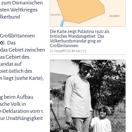
ch zum Osmanischen
rsten Weltkrieges
ölkerbund
Die Karte zeigt Palästina 1920 als
 Großbritannien
britisches Mandatsgebiet. Das
Völkerbundsmandat ging an
20
). Das
Großbritannien.
das Gebiet zwischen
[ ©
Tzzzpfff
/
CC BY-SA 3.0
]
as Gebiet des
Mandat auf
iet östlich des
 liegt (siehe Karte),
ng beim Aufbau
sche Volk in
ur-Deklaration vom 1.
 zur Unabhängigkeit