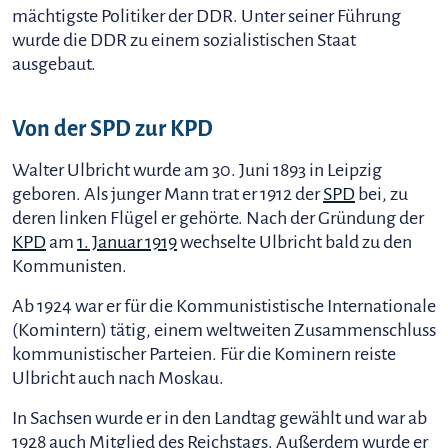
mächtigste Politiker der DDR. Unter seiner Führung
wurde die DDR zu einem sozialistischen Staat
ausgebaut.
Von der SPD zur KPD
Walter Ulbricht wurde am 30. Juni 1893 in Leipzig
geboren. Als junger Mann trat er 1912 der
SPD
bei, zu
deren linken Flügel er gehörte. Nach der Gründung der
KPD
am
1. Januar 1919
wechselte Ulbricht bald zu den
Kommunisten.
Ab 1924 war er für die Kommunististische Internationale
(Komintern) tätig, einem weltweiten Zusammenschluss
kommunistischer Parteien. Für die Kominern reiste
Ulbricht auch nach Moskau.
In Sachsen wurde er in den Landtag gewählt und war ab
1928 auch Mitglied des Reichstags. Außerdem wurde er