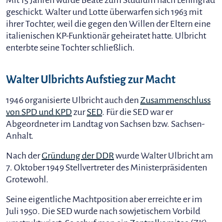
Mit 15 Jahren wurde Beate zum Studium nach Leningrad
geschickt. Walter und Lotte überwarfen sich 1963 mit
ihrer Tochter, weil die gegen den Willen der Eltern eine
italienischen KP-Funktionär geheiratet hatte. Ulbricht
enterbte seine Tochter schließlich.
Walter Ulbrichts Aufstieg zur Macht
1946 organisierte Ulbricht auch den
Zusammenschluss
von SPD und KPD
zur
SED
. Für die SED war er
Abgeordneter im Landtag von Sachsen bzw. Sachsen-
Anhalt.
Nach der
Gründung der DDR
wurde Walter Ulbricht am
7. Oktober 1949 Stellvertreter des Ministerpräsidenten
Grotewohl.
Seine eigentliche Machtposition aber erreichte er im
Juli 1950. Die SED wurde nach sowjetischem Vorbild