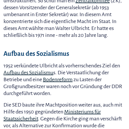
umstrukturiert. So schuf man ein
Zentralkomitee
(ZK),
dessen Vorsitzender der Generalsekretär (ab 1953
umbenannt in Erster Sekretär) war. In diesem Amt
konzentrierte sich die eigentliche Macht im Staat. In
dieses Amt wählte man Walter Ulbricht. Er hatte es
schließlich bis 1971 inne - mehr als 20 Jahre lang.
Aufbau des Sozialismus
1952 verkündete Ulbricht als vorherrschendes Ziel den
Aufbau des Sozialismu
s. Die Verstaatlichung der
Betriebe und eine
Bodenreform
zu Lasten der
Großgrundbesitzer waren noch vor Gründung der DDR
durchgeführt worden.
Die SED baute ihre Machtposition weiter aus, auch mit
Hilfe des 1950 gegründeten
Ministeriums für
Staatssicherheit
. Gegen die Kirche ging man verschärft
vor, als Alternative zur Konfirmation wurde die