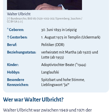
Walter Ulbricht
[ © Bundesarchiv, Bild 183-J1231-1002-002 / Spremberg, Joachim /
CC BY-SA 3.0
]
* Geboren:
30. Juni 1893 in Leipzig
† Gestorben:
1. August 1973 in Templin (Uckermark)
Beruf:
Politiker (DDR)
Beziehungs­status:
verheiratet mit Martha (ab 1920) und
Lotte (ab 1953)
Kinder:
Adoptivtochter Beate (*1944)
Hobbys:
Langlaufski
Besondere
Spitzbart und hohe Stimme,
Kennzeichen:
Lieblingswort "ja?"
Wer war Walter Ulbricht?
Walter Ulbricht war zwischen 1949 und 1971 der