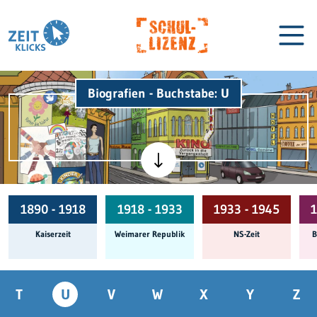
Biografien - Buchstabe: U
Biographien
Lexikon
1890 - 1918
1918 - 1933
1933 - 1945
1
Kaiserzeit
Weimarer Republik
NS-Zeit
B
T
U
V
W
X
Y
Z