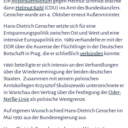
Ein
Misstrauensvotum
gegen Helmut Schmidt brachte
dann
Helmut Kohl
(CDU) ins Amt des Bundeskanzlers.
Genscher wurde am 4. Oktober erneut Außenminister.
Hans-Dietrich Genscher setzte sich für eine
Entspannungspolitik zwischen Ost und West und eine
intensive Europapolitik ein. 1989 verhandelte er mit der
DDR über die Ausreise der Flüchtlinge in der Deutschen
Botschaft in Prag, die er schließlich
verkünden
konnte.
1990 beteiligte er sich intensiv an den Verhandlungen
über die Wiedervereinigung der beiden deutschen
Staaten. Zusammen mit seinem polnischen
Amtskollegen Krzysztof Skubiszewski unterzeichnete er
in Warschau den Vertrag über die Festlegung der
Oder-
Neiße-Linie
als polnische Westgrenze.
Auf eigenen Wunsch schied Hans-Dietrich Genscher im
Mai 1992 aus der Bundesregierung aus.