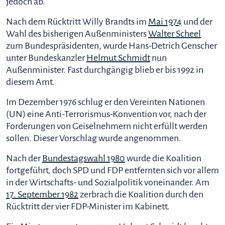
jedoch ab.
Nach dem Rücktritt Willy Brandts im
Mai 1974
und der
Wahl des bisherigen Außenministers
Walter Scheel
zum Bundespräsidenten, wurde Hans-Detrich Genscher
unter Bundeskanzler
Helmut Schmidt
nun
Außenminister. Fast durchgängig blieb er bis 1992 in
diesem Amt.
Im Dezember 1976 schlug er den Vereinten Nationen
(UN) eine Anti-Terrorismus-Konvention vor, nach der
Forderungen von Geiselnehmern nicht erfüllt werden
sollen. Dieser Vorschlag wurde angenommen.
Nach der
Bundestagswahl 1980
wurde die Koalition
fortgeführt, doch SPD und FDP entfernten sich vor allem
in der Wirtschafts- und Sozialpolitik voneinander. Am
17. September 1982
zerbrach die Koalition durch den
Rücktritt der vier FDP-Minister im Kabinett.