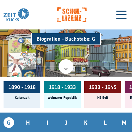
Biografien - Buchstabe: G
Biographien
Lexikon
1890 - 1918
1918 - 1933
1933 - 1945
1
Kaiserzeit
Weimarer Republik
NS-Zeit
B
G
H
I
J
K
L
M