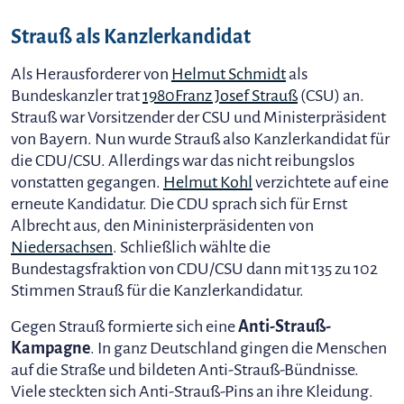
Strauß als Kanzlerkandidat
Als Herausforderer von
Helmut Schmidt
als
Bundeskanzler trat
1980
Franz Josef Strauß
(CSU) an.
Strauß war Vorsitzender der CSU und Ministerpräsident
von Bayern. Nun wurde Strauß also Kanzlerkandidat für
die CDU/CSU. Allerdings war das nicht reibungslos
vonstatten gegangen.
Helmut Kohl
verzichtete auf eine
erneute Kandidatur. Die CDU sprach sich für Ernst
Albrecht aus, den Mininisterpräsidenten von
Niedersachsen
. Schließlich wählte die
Bundestagsfraktion von CDU/CSU dann mit 135 zu 102
Stimmen Strauß für die Kanzlerkandidatur.
Gegen Strauß formierte sich eine
Anti-Strauß-
Kampagne
. In ganz Deutschland gingen die Menschen
auf die Straße und bildeten Anti-Strauß-Bündnisse.
Viele steckten sich Anti-Strauß-Pins an ihre Kleidung.