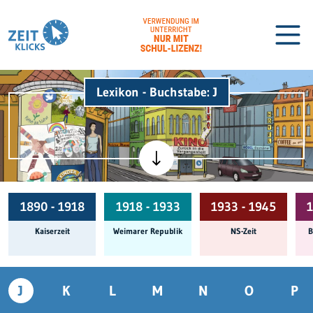
Lexikon - Buchstabe: J
Biographien
Lexikon
1890 - 1918
1918 - 1933
1933 - 1945
1
Kaiserzeit
Weimarer Republik
NS-Zeit
B
J
K
L
M
N
O
P