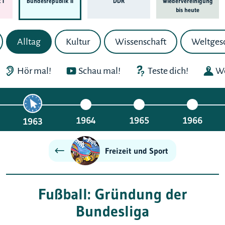
 I
Bundes­republik II
DDR
Wieder­ver­einigung
bis heute
Alltag
Kultur
Wissenschaft
Weltges
Hör mal!
Schau mal!
Teste dich!
We
1964
1965
1966
1963
Freizeit und Sport
Fußball: Gründung der
Bundesliga