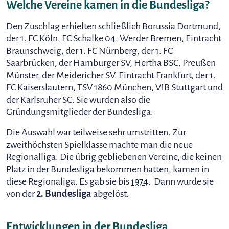
Welche Vereine kamen in die Bundesliga?
Den Zuschlag erhielten schließlich Borussia Dortmund,
der 1. FC Köln, FC Schalke 04, Werder Bremen, Eintracht
Braunschweig, der 1. FC Nürnberg, der 1. FC
Saarbrücken, der Hamburger SV, Hertha BSC, Preußen
Münster, der Meidericher SV, Eintracht Frankfurt, der 1.
FC Kaiserslautern, TSV 1860 München, VfB Stuttgart und
der Karlsruher SC. Sie wurden also die
Gründungsmitglieder der Bundesliga.
Die Auswahl war teilweise sehr umstritten. Zur
zweithöchsten Spielklasse machte man die neue
Regionalliga. Die übrig gebliebenen Vereine, die keinen
Platz in der Bundesliga bekommen hatten, kamen in
diese Regionaliga. Es gab sie bis
1974
. Dann wurde sie
von der
2. Bundesliga
abgelöst.
Entwicklungen in der Bundesliga