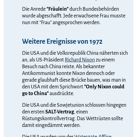
Die Anrede
"Fräulein"
durch Bundesbehörden
wurde abgeschafft. Jede erwachsene Frau musste
nun mit "Frau" angesprochen werden.
Weitere Ereignisse von 1972
Die USA und die Volksrepublik China näherten sich
an, als US-Präsident
Richard Nixon
zu einem
Besuch nach China reiste. Als bekannter
Antikommunist konnte Nixon dennoch oder
gerade glaubhaft diese Brücke bauen, was man in
den USA mit dem Sprichwort
"Only Nixon could
go to China"
ausdrückte.
Die USA und die Sowjetunion schlossen hingegen
den ersten
SALT-Vertrag
, einen
Rüstungskontrollvertrag. Das Wettrüsten sollte
damit eingedämmt werden.
Die USA wurden von der
Watergate-Affäre