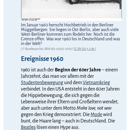
Im Januar 1960 herrscht Hochbetrieb in den Berliner
Müggelbergen. Sie liegen in Ost-Berlin, aber auch viele
West-Berliner kommen zum Rodeln her. Noch ist die
Grenze offen. Was war 1960 los in Deutschland und was
in der Welt?
[ © Bundesarchiv, Bild 183-70205-0003 /
CC BY-SA 3.0 de
]
Ereignisse 1960
1960 ist auch der
Beginn der 60er Jahre
– einem
Jahrzehnt, das man vor allem mit der
Studentenbewegung
und dem
Vietnamkrieg
verbindet. In den USA entsteht in den 60er Jahren
die Hippiebewegung, die sich gegen die
Lebensweise ihrer Eltern und Großeltern wendet,
aber auch unter dem Motto
Make love, not war
gegen den Krieg demonstriert. Die
Mode
wird
bunt, die Haare lang – auch in Deutschland. Die
Beatles
lösen einen Hype aus.