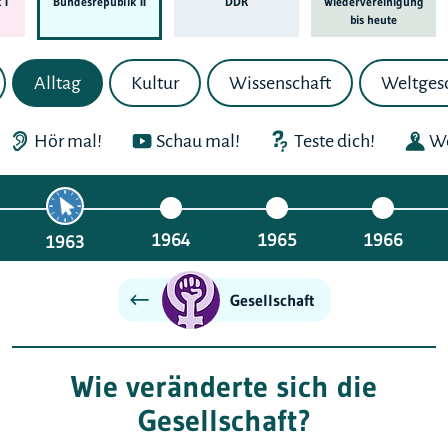
 I
Bundes­republik II
DDR
Wieder­ver­einigung
bis heute
Alltag
Kultur
Wissenschaft
Weltges
Hör mal!
Schau mal!
Teste dich!
We
1964
1965
1966
1963
Gesellschaft
Wie veränderte sich die
Gesellschaft?