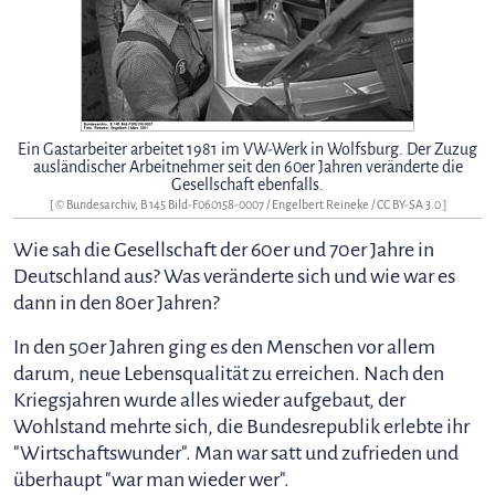
Ein Gastarbeiter arbeitet 1981 im VW-Werk in Wolfsburg. Der Zuzug
ausländischer Arbeitnehmer seit den 60er Jahren veränderte die
Gesellschaft ebenfalls.
[ © Bundesarchiv, B 145 Bild-F060158-0007 / Engelbert Reineke /
CC BY-SA 3.0
]
Wie sah die Gesellschaft der 60er und 70er Jahre in
Deutschland aus? Was veränderte sich und wie war es
dann in den 80er Jahren?
In den 50er Jahren ging es den Menschen vor allem
darum, neue Lebensqualität zu erreichen. Nach den
Kriegsjahren wurde alles wieder aufgebaut, der
Wohlstand mehrte sich, die Bundesrepublik erlebte ihr
"Wirtschaftswunder". Man war satt und zufrieden und
überhaupt "war man wieder wer".