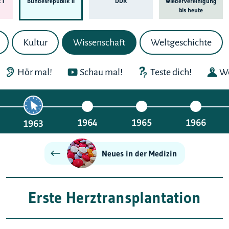
 I
Bundes­republik II
DDR
Wieder­ver­einigung
bis heute
Kultur
Wissenschaft
Weltgeschichte
Hör mal!
Schau mal!
Teste dich!
We
1964
1965
1966
1963
Neues in der Medizin
Erste Herztransplantation