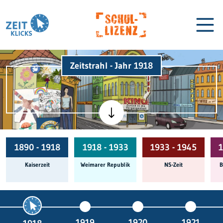
Zeitstrahl - Jahr 1918
Biographien
Lexikon
1890 - 1918
1918 - 1933
1933 - 1945
1
Kaiserzeit
Weimarer Republik
NS-Zeit
B
1919
1920
1921