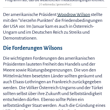
Programm auf, das die wesentlichen Friedesbedingungen enthielt.
[ © wikimedia / gemeinfrei ]
Der amerikanische Präsident
Woodrow Wilson
stellte
mit den "Vierzehn Punkten" die Friedensbedingungen
der USA vor. Im Januar kam es auch in Österreich-
Ungarn und im Deutschen Reich zu Streiks und
Demonstrationen.
Die Forderungen Wilsons
Die wichtigsten Forderungen des amerikanischen
Präsidenten lauteten Freiheit des Handels und der
Meere sowie Rüstungsbegrenzungen. Die von den
Mittelmächten besetzten Länder sollten geräumt und
auch Elsass-Lothringen an Frankreich zurückgegeben
werden. Die Völker Österreich-Ungarns und der Türkei
sollten selbst über ihre Zukunft und Selbstständigkeit
entscheiden dürfen. Ebenso sollte Polen ein
selbstständiger Staat werden. Auch die Gründung eines