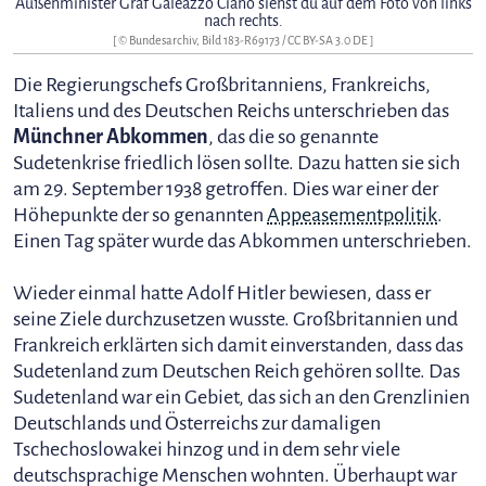
Außenminister Graf Galeazzo Ciano siehst du auf dem Foto von links
nach rechts.
[ © Bundesarchiv, Bild 183-R69173 /
CC BY-SA 3.0 DE
]
Die Regierungschefs Großbritanniens, Frankreichs,
Italiens und des Deutschen Reichs unterschrieben das
Münchner Abkommen
, das die so genannte
Sudetenkrise friedlich lösen sollte. Dazu hatten sie sich
am 29. September 1938 getroffen. Dies war einer der
Höhepunkte der so genannten
Appeasementpolitik
.
Einen Tag später wurde das Abkommen unterschrieben.
Wieder einmal hatte Adolf Hitler bewiesen, dass er
seine Ziele durchzusetzen wusste. Großbritannien und
Frankreich erklärten sich damit einverstanden, dass das
Sudetenland zum Deutschen Reich gehören sollte. Das
Sudetenland war ein Gebiet, das sich an den Grenzlinien
Deutschlands und Österreichs zur damaligen
Tschechoslowakei hinzog und in dem sehr viele
deutschsprachige Menschen wohnten. Überhaupt war