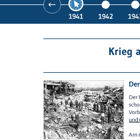
1941
1942
194
Krieg 
Der
Der 
scho
Vorb
und 
Am 6