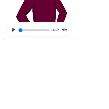
16:19
Play
Mute