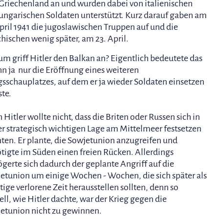
Griechenland an und wurden dabei von italienischen
ungarischen Soldaten unterstützt. Kurz darauf gaben am
April 1941 die jugoslawischen Truppen auf und die
chischen wenig später, am 23. April.
m griff Hitler den Balkan an? Eigentlich bedeutete das
ihn ja nur die Eröffnung eines weiteren
gsschauplatzes, auf dem er ja wieder Soldaten einsetzen
te.
 Hitler wollte nicht, dass die Briten oder Russen sich in
er strategisch wichtigen Lage am Mittelmeer festsetzen
ten. Er plante, die Sowjetunion anzugreifen und
tigte im Süden einen freien Rücken. Allerdings
ögerte sich dadurch der geplante Angriff auf die
etunion um einige Wochen - Wochen, die sich später als
tige verlorene Zeit herausstellen sollten, denn so
ell, wie Hitler dachte, war der Krieg gegen die
etunion nicht zu gewinnen.