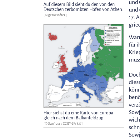
und 
Auf diesem Bild sieht du den von den
und 
Deutschen zerbombten Hafen von Athen.
[ © gemeinfrei ]
17. 
grie
Waru
für 
Krie
muss
Doch
dies
könn
benö
verz
Sowj
Hier siehst du eine Karte von Europa
gleich nach dem Balkanfeldzug.
wich
[ © San Jose /
CC BY-SA 3.0
]
schn
Sowj