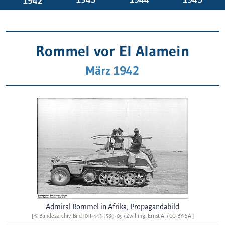
1942
Rommel vor El Alamein
März 1942
Admiral Rommel in Afrika, Propagandabild
[ © Bundesarchiv, Bild 101I-443-1589-09 / Zwilling, Ernst A. / CC-BY-SA ]