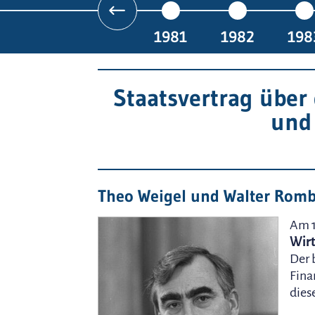
1981
1982
198
Staatsvertrag über 
und
Theo Weigel und Walter Romb
Am 1
Wirt
Der 
Fina
dies