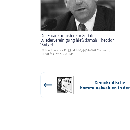
Der Finanzminister zur Zeit der
Wiedervereinigung hieß damals Theodor
Waigel.
[ © Bundesarchiv, B 145 Bild-F074462-0012 / Schaack,
Lothar /
CC BY-SA 3.0 DE
]
Demokratische
Kommunalwahlen in de