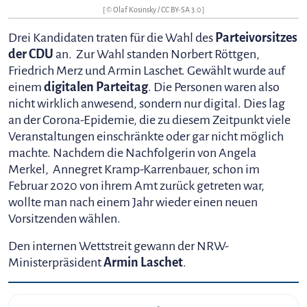
[ © Olaf Kosinsky /
CC BY-SA 3.0
]
Drei Kandidaten traten für die Wahl des
Parteivorsitzes
der CDU
an. Zur Wahl standen Norbert Röttgen,
Friedrich Merz und Armin Laschet. Gewählt wurde auf
einem
digitalen Parteitag
. Die Personen waren also
nicht wirklich anwesend, sondern nur digital. Dies lag
an der Corona-Epidemie, die zu diesem Zeitpunkt viele
Veranstaltungen einschränkte oder gar nicht möglich
machte. Nachdem die Nachfolgerin von Angela
Merkel, Annegret Kramp-Karrenbauer, schon im
Februar 2020 von ihrem Amt zurück getreten war,
wollte man nach einem Jahr wieder einen neuen
Vorsitzenden wählen.
Den internen Wettstreit gewann der NRW-
Ministerpräsident
Armin Laschet
.