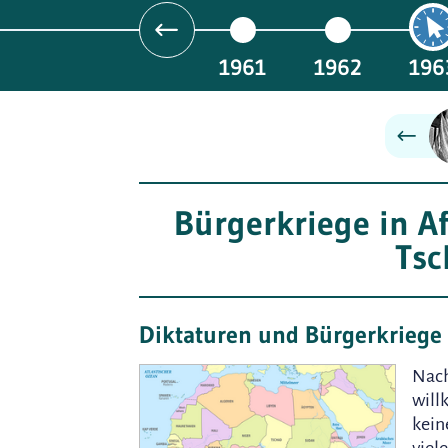
1961
1962
196
Bürgerkriege in Af
Tsc
Diktaturen und Bürgerkriege 
Nac
will
kein