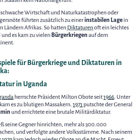
en Staaten kein Nationalgefühl.
 schwache Wirtschaft und Naturkatastrophen oder
ersnöte führten zusätzlich zu einer
instabilen Lage
in
en Ländern Afrikas. So hatten
Diktaturen
oft ein leichtes
l und es kam zu vielen
Bürgerkriegen
auf dem
inent.
spiele für Bürgerkriege und Diktaturen in
ika:
tatur in Uganda
ganda
herrschte Präsident Milton Obote seit
1966
. Unter
kam es zu blutigen Massakern.
1971
putschte der General
Amin
und errichtete eine brutale Militärdiktatur.
ieß seine Gegner hinrichten, mehr als 300.000
chen, und verfolgte andere Volksstämme. Nach seinem
z
1979
kam jedoch wieder Obote an die Macht. Erneut