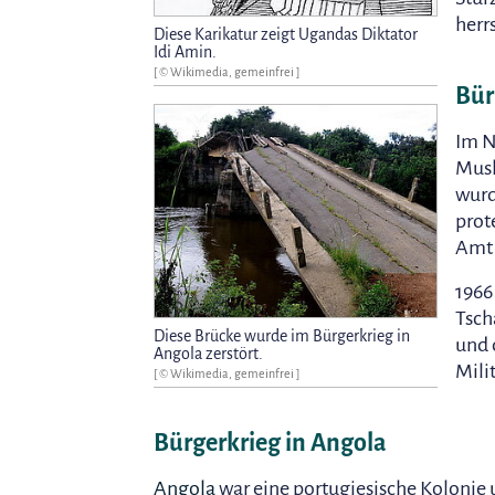
herr
Diese Karikatur zeigt Ugandas Diktator
Idi Amin.
[ © Wikimedia, gemeinfrei ]
Bür
Im N
Musl
wurd
prot
Amt 
1966
Tsch
Diese Brücke wurde im Bürgerkrieg in
und
Angola zerstört.
Mili
[ © Wikimedia, gemeinfrei ]
Bürgerkrieg in Angola
Angola
war eine portugiesische Kolonie 