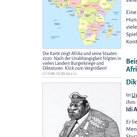
viel
Eine
Hung
viel
Spie
Kont
Die Karte zeigt Afrika und seine Staaten
2020. Nach der Unabhängigkeit folgten in
Bei
vielen Ländern Bürgerkriege und
Diktaturen. Klick zum Vergrößern!
Afr
[ ©
TUBS
/
CC BY-SA 3.0
]
Dik
In
U
ihm 
Idi 
Er l
Mens
Stur