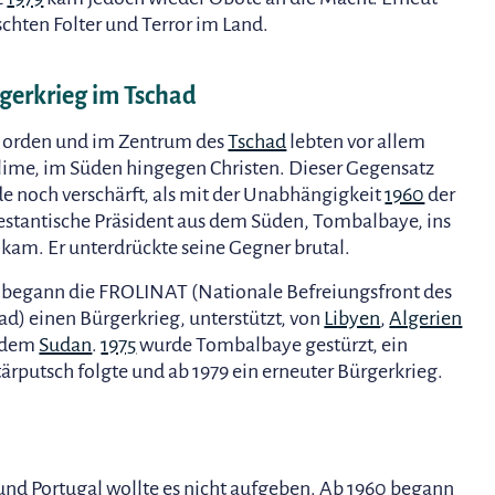
schten Folter und Terror im Land.
gerkrieg im Tschad
orden und im Zentrum des
Tschad
lebten vor allem
ime, im Süden hingegen Christen. Dieser Gegensatz
e noch verschärft, als mit der Unabhängigkeit
1960
der
estantische Präsident aus dem Süden, Tombalbaye, ins
kam. Er unterdrückte seine Gegner brutal.
 begann die FROLINAT (Nationale Befreiungsfront des
ad) einen Bürgerkrieg, unterstützt, von
Libyen
,
Algerien
 dem
Sudan
.
1975
wurde Tombalbaye gestürzt, ein
tärputsch folgte und ab 1979 ein erneuter Bürgerkrieg.
und Portugal wollte es nicht aufgeben. Ab 1960 begann