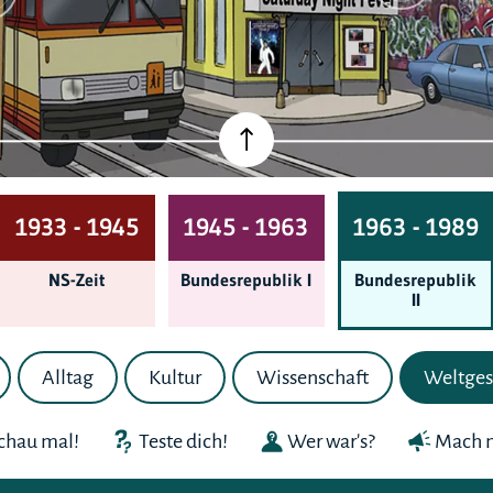
1933 - 1945
1945 - 1963
1963 - 1989
NS-Zeit
Bundes­republik I
Bundes­republik
II
Alltag
Kultur
Wissenschaft
Weltges
chau mal!
Teste dich!
Wer war's?
Mach m