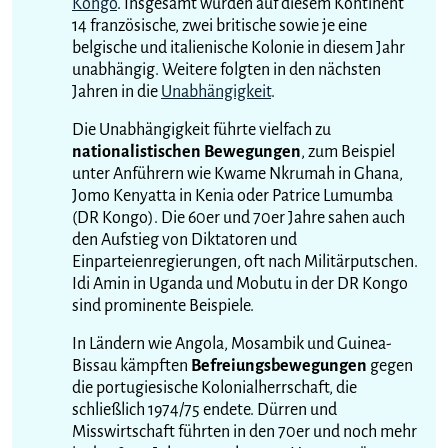
Kongo
. Insgesamt wurden auf diesem Kontinent
14 französische, zwei britische sowie je eine
belgische und italienische Kolonie in diesem Jahr
unabhängig. Weitere folgten in den nächsten
Jahren in die
Unabhängigkeit
.
Die Unabhängigkeit führte vielfach zu
nationalistischen Bewegungen
, zum Beispiel
unter Anführern wie Kwame Nkrumah in Ghana,
Jomo Kenyatta in Kenia oder Patrice Lumumba
(DR Kongo). Die 60er und 70er Jahre sahen auch
den Aufstieg von Diktatoren und
Einparteienregierungen, oft nach Militärputschen.
Idi Amin in Uganda und Mobutu in der DR Kongo
sind prominente Beispiele.
In Ländern wie Angola, Mosambik und Guinea-
Bissau kämpften
Befreiungsbewegungen
gegen
die portugiesische Kolonialherrschaft, die
schließlich 1974/75 endete. Dürren und
Misswirtschaft führten in den 70er und noch mehr