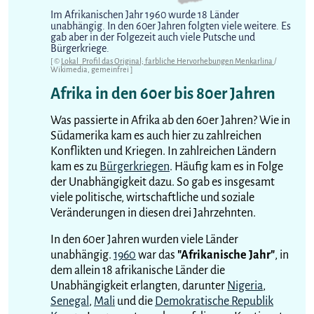
Im Afrikanischen Jahr 1960 wurde 18 Länder
unabhängig. In den 60er Jahren folgten viele weitere. Es
gab aber in der Folgezeit auch viele Putsche und
Bürgerkriege.
[ ©
Lokal_Profil das Original; farbliche Hervorhebungen Menkarlina
/
Wikimedia, gemeinfrei ]
Afrika in den 60er bis 80er Jahren
Was passierte in Afrika ab den 60er Jahren? Wie in
Südamerika kam es auch hier zu zahlreichen
Konflikten und Kriegen. In zahlreichen Ländern
kam es zu
Bürgerkriegen
. Häufig kam es in Folge
der Unabhängigkeit dazu. So gab es insgesamt
viele politische, wirtschaftliche und soziale
Veränderungen in diesen drei Jahrzehnten.
In den 60er Jahren wurden viele Länder
unabhängig.
1960
war das
"Afrikanische Jahr"
, in
dem allein 18 afrikanische Länder die
Unabhängigkeit erlangten, darunter
Nigeria
,
Senegal
,
Mali
und die
Demokratische Republik