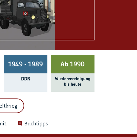
1949 - 1989
Ab 1990
DDR
Wieder­ver­einigung
bis heute
eltkrieg
it!
Buchtipps