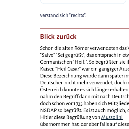
verstand sich "rechts".
Blick zurück
Schon die alten Römer verwendeten das
"Salve" "Sei gegrüßt", das entsprach in e
Germanischen "Heil!". So begrüßten sie i
Kaiser, "Heil Cäsar" war ein gängiger Aus
Diese Bezeichnung wurde dann später i
Deutschen nicht mehr verwendet, doch i
Österreich konnte es sich länger erhalten.
nahm den Begriff dann mit nach Deutsc
doch schon vor 1933 haben sich Mitgliede
NSDAP so begrüßt. Es ist auch möglich, 
Hitler diese Begrüßung von
Mussolini
übernommen hat, der ebenfalls auf dies