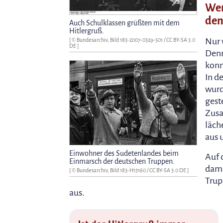
Wer
den
Auch Schulklassen grüßten mit dem
Hitlergruß.
Nur 
[ © Bundesarchiv, Bild 183-2007-0329-501 /
CC BY-SA 3.0
DE
]
Denn
konn
In d
wurd
gest
Zusa
läch
aus 
Einwohner des Sudetenlandes beim
Auf 
Einmarsch der deutschen Truppen.
dama
[ © Bundesarchiv, Bild 183-H13160 /
CC BY-SA 3.0 DE
]
Trup
aus.