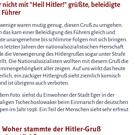
 nicht mit "Heil Hitler!" grüßte, beleidigte
 Führer
wenige waren mutig genug, diesen Gruß zu umgehen.
 das kam einer Beleidigung des Führers gleich und
te unangenehme bis schlimme Folgen mit sich bringen.
en letzten Jahren der nationalsozialistischen Herrschaft
e die Verweigerung des Hitlergrußes sogar unter Strafe
ellt. Die Nationalsozialisten wollten mit diesem Gruß die
mmengehörigkeit aller zeigen. Auf uns wirkt das heute
erlich, ein zackiger Hitlergruß sieht ziemlich komisch
und ist übrigens auch verboten.
dem Foto siehst du Einwohner der Stadt Eger in der
ligen Tschechoslowakei beim Einmarsch der deutschen
pen im Jahr 1938. Ein Teil der Menschen sieht sehr erfreut
Woher stammte der Hitler-Gruß