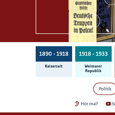
1890 - 1918
1918 - 1933
Kaiserzeit
Weimarer
Republik
Politik
Hör mal!
S