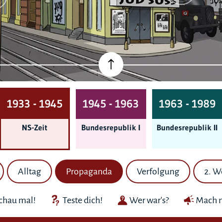
1933 - 1945
1945 - 1963
1963 - 1989
NS-Zeit
Bundes­republik I
Bundes­republik II
Alltag
Propaganda
Verfolgung
2. W
chau mal!
Teste dich!
Wer war's?
Mach m