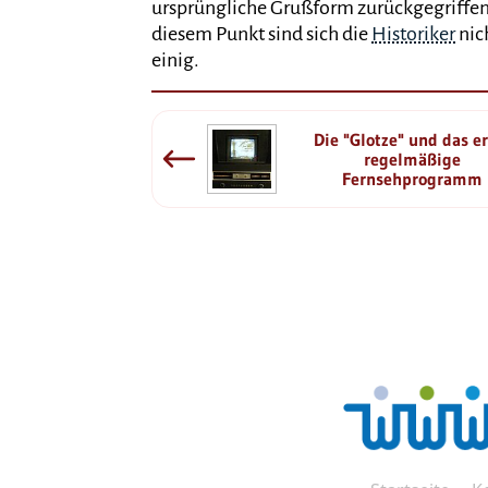
ursprüngliche Grußform zurückgegriffen 
diesem Punkt sind sich die
Historiker
nic
einig.
Die "Glotze" und das e
regelmäßige
Fernsehprogramm