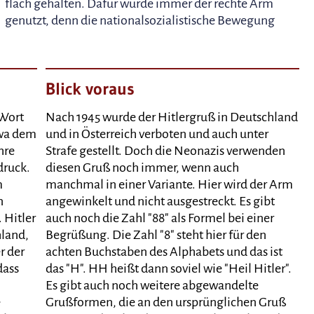
flach gehalten. Dafür wurde immer der rechte Arm
genutzt, denn die nationalsozialistische Bewegung
Blick voraus
 Wort
Nach 1945 wurde der Hitlergruß in Deutschland
twa dem
und in Österreich verboten und auch unter
hre
Strafe gestellt. Doch die Neonazis verwenden
druck.
diesen Gruß noch immer, wenn auch
m
manchmal in einer Variante. Hier wird der Arm
n
angewinkelt und nicht ausgestreckt. Es gibt
 Hitler
auch noch die Zahl "88" als Formel bei einer
hland,
Begrüßung. Die Zahl "8" steht hier für den
r der
achten Buchstaben des Alphabets und das ist
dass
das "H". HH heißt dann soviel wie "Heil Hitler".
Es gibt auch noch weitere abgewandelte
e
Grußformen, die an den ursprünglichen Gruß