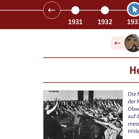
1931
1932
193
He
Die 
der 
Obwo
auf 
meis
Hitl