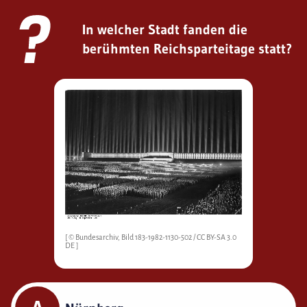
In welcher Stadt fanden die
berühmten Reichsparteitage statt?
[ © Bundesarchiv, Bild 183-1982-1130-502 /
CC BY-SA 3.0
DE
]