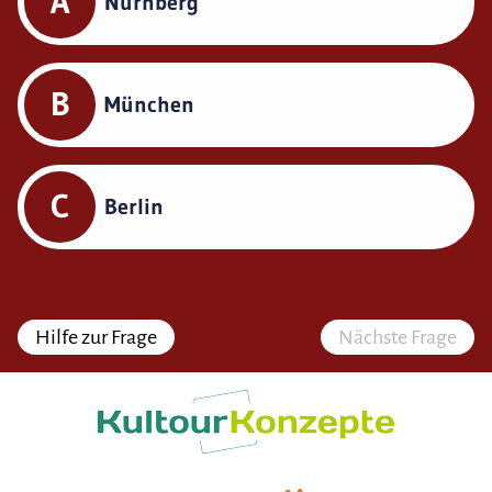
A
Nürnberg
B
München
C
Berlin
Hilfe zur Frage
Nächste Frage