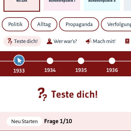
NS-Zeit
Bundes­republik I
Bundes­republik II
Politik
Alltag
Propaganda
Verfolgun
Teste dich!
Wer war's?
Mach mit!
1934
1935
1936
1933
Teste dich!
Frage 1/10
Neu Starten