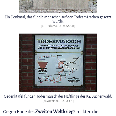
Ein Denkmal, das für die Menschen auf den Todesmärschen gesetzt
wurde.
[ © Furukama /
CC BY-SA 3.0
]
Gedenktafel für den Todesmarsch der Häftlinge des KZ Buchenwald.
[ © Mazbln /
CC BY-SA 3.0
]
Gegen Ende des
Zweiten Weltkriegs
rückten die