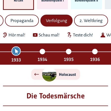
NS-Zeit
Bundes­republik I
Bundes­republik II
Propaganda
Verfolgung
2. Weltkrieg
Hör mal!
Schau mal!
Teste dich!
We
1934
1935
1936
1933
Holocaust
Die Todesmärsche