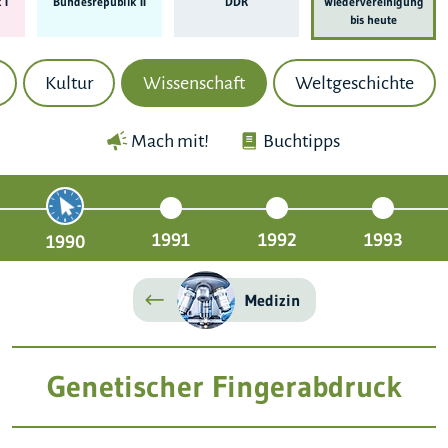
 I
Bundes­republik II
DDR
Wieder­ver­einigung
bis heute
Kultur
Wissenschaft
Weltgeschichte
Mach mit!
Buchtipps
1991
1992
1993
1990
Medizin
Genetischer Fingerabdruck