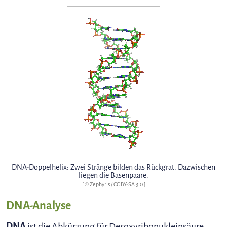
DNA-Doppelhelix: Zwei Stränge bilden das Rückgrat. Dazwischen
liegen die Basenpaare.
[ ©
Zephyris
/
CC BY-SA 3.0
]
DNA-Analyse
DNA
ist die Abkürzung für Desoxyribonukleinsäure.