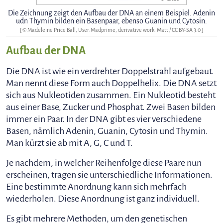
Die Zeichnung zeigt den Aufbau der DNA an einem Beispiel. Adenin
udn Thymin bilden ein Basenpaar, ebenso Guanin und Cytosin.
[ ©
Madeleine Price Ball, User:Madprime, derivative work: Matt
/
CC BY-SA 3.0
]
Aufbau der DNA
Die DNA ist wie ein verdrehter Doppelstrahl aufgebaut.
Man nennt diese Form auch Doppelhelix. Die DNA setzt
sich aus Nukleotiden zusammen. Ein Nukleotid besteht
aus einer Base, Zucker und Phosphat. Zwei Basen bilden
immer ein Paar. In der DNA gibt es vier verschiedene
Basen, nämlich Adenin, Guanin, Cytosin und Thymin.
Man kürzt sie ab mit A, G, C und T.
Je nachdem, in welcher Reihenfolge diese Paare nun
erscheinen, tragen sie unterschiedliche Informationen.
Eine bestimmte Anordnung kann sich mehrfach
wiederholen. Diese Anordnung ist ganz individuell.
Es gibt mehrere Methoden, um den genetischen