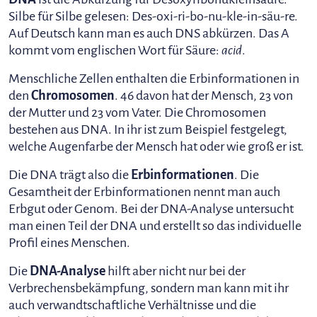
Silbe für Silbe gelesen: Des-oxi-ri-bo-nu-kle-in-säu-re.
Auf Deutsch kann man es auch DNS abkürzen. Das A
kommt vom englischen Wort für Säure:
acid
.
Menschliche Zellen enthalten die Erbinformationen in
den
Chromosomen
. 46 davon hat der Mensch, 23 von
der Mutter und 23 vom Vater. Die Chromosomen
bestehen aus DNA. In ihr ist zum Beispiel festgelegt,
welche Augenfarbe der Mensch hat oder wie groß er ist.
Die DNA trägt also die
Erbinformationen
. Die
Gesamtheit der Erbinformationen nennt man auch
Erbgut oder Genom. Bei der DNA-Analyse untersucht
man einen Teil der DNA und erstellt so das individuelle
Profil eines Menschen.
Die
DNA-Analyse
hilft aber nicht nur bei der
Verbrechensbekämpfung, sondern man kann mit ihr
auch verwandtschaftliche Verhältnisse und die