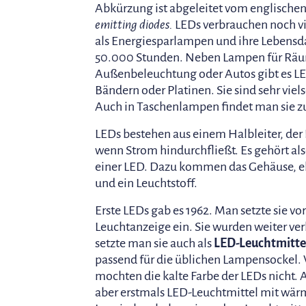
Abkürzung ist abgeleitet vom englischen
emitting diodes.
LEDs verbrauchen noch v
als Energiesparlampen und ihre Lebensd
50.000 Stunden. Neben Lampen für Rä
Außenbeleuchtung oder Autos gibt es LE
Bändern oder Platinen. Sie sind sehr viels
Auch in Taschenlampen findet man sie z
LEDs bestehen aus einem Halbleiter, der L
wenn Strom hindurchfließt. Es gehört als
einer LED. Dazu kommen das Gehäuse, el
und ein Leuchtstoff.
Erste LEDs gab es 1962. Man setzte sie vor
Leuchtanzeige ein. Sie wurden weiter ve
setzte man sie auch als
LED-Leuchtmitte
passend für die üblichen Lampensockel.
mochten die kalte Farbe der LEDs nicht.
aber erstmals LED-Leuchtmittel mit wär