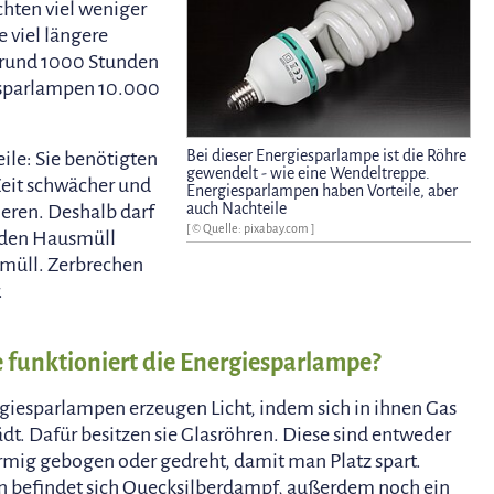
hten viel weniger
 viel längere
 rund 1000 Stunden
esparlampen 10.000
Bei dieser Energiesparlampe ist die Röhre
ile: Sie benötigten
gewendelt - wie eine Wendeltreppe.
 Zeit schwächer und
Energiesparlampen haben Vorteile, aber
auch Nachteile
neren. Deshalb darf
[ © Quelle: pixabay.com ]
 den Hausmüll
müll. Zerbrechen
.
 funktioniert die Energiesparlampe?
giesparlampen erzeugen Licht, indem sich in ihnen Gas
ädt. Dafür besitzen sie Glasröhren. Diese sind entweder
rmig gebogen oder gedreht, damit man Platz spart.
n befindet sich Quecksilberdampf, außerdem noch ein