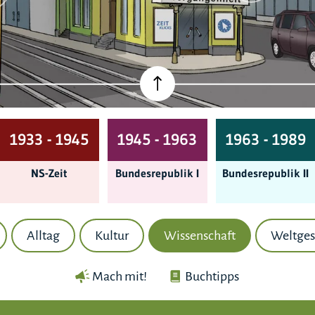
1933 - 1945
1945 - 1963
1963 - 1989
NS-Zeit
Bundes­republik I
Bundes­republik II
Alltag
Kultur
Wissenschaft
Weltges
Mach mit!
Buchtipps