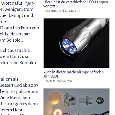
Hier siehst du verschiedene LED-Lampen
 Wort dafür:
light-
von 2010.
iel weniger Strom
[ ©
Geoffrey.landis
/
CC BY 3.0
]
auer beträgt rund
ume,
Ds auch in Form von
eitig einsetzbar.
um Beispiel.
icht ausstrahlt,
o ein Chip zu so
ektrische Kontakte
Auch in dieser Taschenlampe befinden
sich LEDs.
 allem als
[ © Quelle: pixabay.com ]
rbessert und ab 2007
l
ein. Es gab sie nun
 Viele Menschen
 Ab 2010 gab es dann
merem Licht.