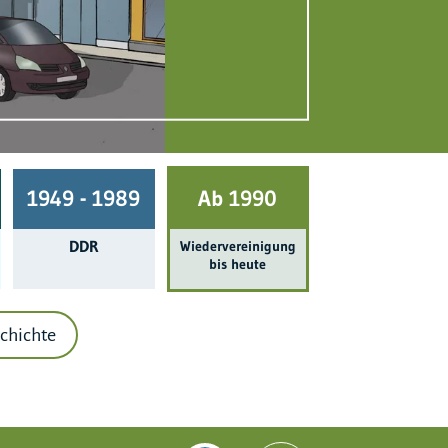
1949 - 1989
Ab 1990
DDR
Wieder­ver­einigung
bis heute
chichte