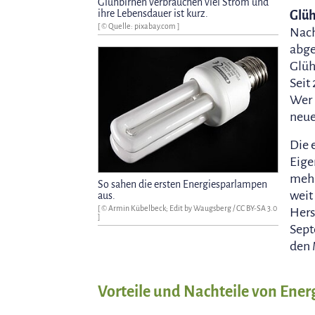
Glühbirnen verbrauchen viel Strom und
ihre Lebensdauer ist kurz.
Glü
[ © Quelle: pixabay.com ]
Nach
abge
Glüh
Seit
Wer 
neue
Die 
Eige
mehr
So sahen die ersten Energiesparlampen
weit
aus.
[ ©
Armin Kübelbeck; Edit by Waugsberg
/
CC BY-SA 3.0
Hers
]
Sept
den 
Vorteile und Nachteile von Ene