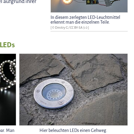
l aufgrund ihrer
In diesem zerlegten LED-Leuchtmittel
erkennt man die einzelnen Teile.
[ ©
Dmitry G
/
CC BY-SA 3.0
]
 LEDs
bar. Man
Hier beleuchten LEDs einen Gehweg.