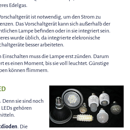
eres Edelgas.
Vorschaltgerät ist notwendig, um den Strom zu
enzen. Das Vorschaltgerät kann sich außerhalb der
ntlichen Lampe befinden oder in sie integriert sein.
teres wurde üblich, da integrierte elekronische
chaltgeräte besser arbeiteten.
 Einschalten muss die Lampe erst zünden. Darum
rt es einen Moment, bis sie voll leuchtet. Günstige
en können flimmern.
ED
. Denn sie sind noch
h LEDs gehören
itteln.
tdioden
. Die