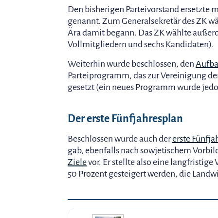
Den bisherigen Parteivorstand ersetzte 
genannt. Zum Generalsekretär des ZK w
Ära damit begann. Das ZK wählte außerd
Vollmitgliedern und sechs Kandidaten).
Weiterhin wurde beschlossen, den
Aufba
Parteiprogramm, das zur Vereinigung der
gesetzt (ein neues Programm wurde jedo
Der erste Fünfjahresplan
Beschlossen wurde auch der
erste Fünfja
gab, ebenfalls nach sowjetischem Vorbil
Ziele
vor. Er stellte also eine langfristi
50 Prozent gesteigert werden, die Landwi