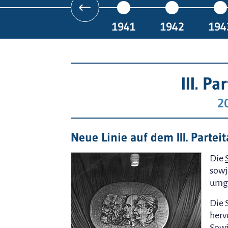
1941
1942
194
III. P
20
Neue Linie auf dem III. Partei
Die
sowj
umge
Die 
herv
Sowj