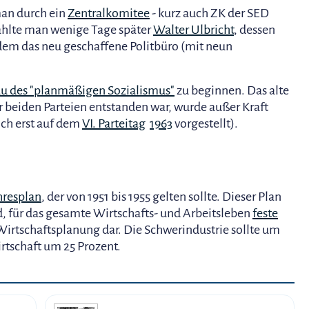
man durch ein
Zentralkomitee
- kurz auch ZK der SED
ählte man wenige Tage später
Walter Ulbricht
, dessen
em das neu geschaffene Politbüro (mit neun
u des "planmäßigen Sozialismus"
zu beginnen. Das alte
 beiden Parteien entstanden war, wurde außer Kraft
ch erst auf dem
VI. Parteitag
1963
vorgestellt).
hresplan
, der von 1951 bis 1955 gelten sollte. Dieser Plan
d, für das gesamte Wirtschafts- und Arbeitsleben
feste
ge Wirtschaftsplanung dar. Die Schwerindustrie sollte um
rtschaft um 25 Prozent.