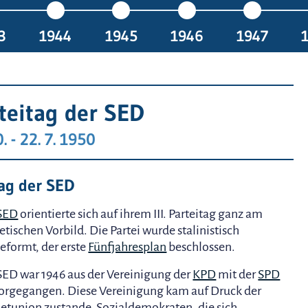
3
1944
1945
1946
1947
arteitag der SED
. - 22. 7. 1950
tag der SED
SED
orientierte sich auf ihrem III. Parteitag ganz am
etischen Vorbild. Die Partei wurde stalinistisch
formt, der erste
Fünfjahresplan
beschlossen.
SED war 1946 aus der Vereinigung der
KPD
mit der
SPD
orgegangen. Diese Vereinigung kam auf Druck der
etunion zustande. Sozialdemokraten, die sich