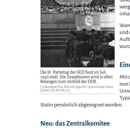
weig
inhaf
Ware
und 
Auft
wurd
Ein
Die III. Parteitag der SED fand im Juli
Mit 
1950 statt. Die Sowjetunion wird in allen
Belangen zum Vorbild der DDR.
nun 
[ © Bundesarchiv, Bild 183-S99089 / Quaschinsky, Hans-
Umwa
Günter /
CC BY-SA 3.0
]
Typs
Stalin persönlich abgesegnet worden.
Neu: das Zentralkomitee