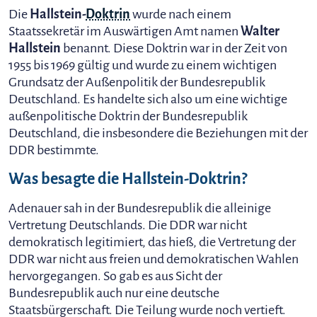
Die
Hallstein-
Doktrin
wurde nach einem
Staatssekretär im Auswärtigen Amt namen
Walter
Hallstein
benannt. Diese Doktrin war in der Zeit von
1955 bis 1969 gültig und wurde zu einem wichtigen
Grundsatz der Außenpolitik der Bundesrepublik
Deutschland. Es handelte sich also um eine wichtige
außenpolitische Doktrin der Bundesrepublik
Deutschland, die insbesondere die Beziehungen mit der
DDR bestimmte.
Was besagte die Hallstein-Doktrin?
Adenauer sah in der Bundesrepublik die alleinige
Vertretung Deutschlands. Die DDR war nicht
demokratisch legitimiert, das hieß, die Vertretung der
DDR war nicht aus freien und demokratischen Wahlen
hervorgegangen. So gab es aus Sicht der
Bundesrepublik auch nur eine deutsche
Staatsbürgerschaft. Die Teilung wurde noch vertieft.