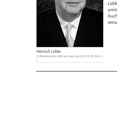
Lübk
umst
Auch
veru
Heinrich Lübke
[ © Bundesarchiv, Bild 146-1994-034-22A /
CC-BY-SA 3.0
]