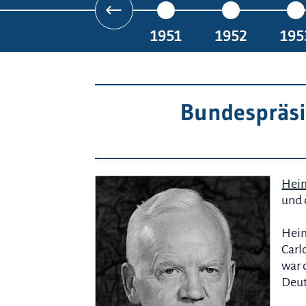
1951
1952
195
Bundespräsi
Hein
und 
Hein
Carl
war 
Deut