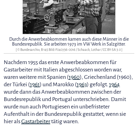
Durch die Anwerbeabkommen kamen auch diese Männer in die
Bundesrepublik. Sie arbeiten 1973 im VW Werk in Salzgitter.
[ © Bundesarchiv, B 145 Bild-F040736-0016 / Schaack, Lothar /
CC BY-SA 3.0
]
Nachdem 1955 das erste Anwerbeabkommen für
Gastarbeiter mit Italien abgeschlossen worden war,
waren weitere mit Spanien (
1960
), Griechenland (1960),
der Türkei (
1961
) und Marokko (
1963
) gefolgt.
1964
wurde dann das Anwerbeabkommen zwischen der
Bundesrepublik und Portugal unterschrieben. Damit
wurde nun auch Portugiesen ein unbefristeter
Aufenthalt in der Bundesrepublik gestattet, wenn sie
hier als
Gastarbeiter
tätig waren.