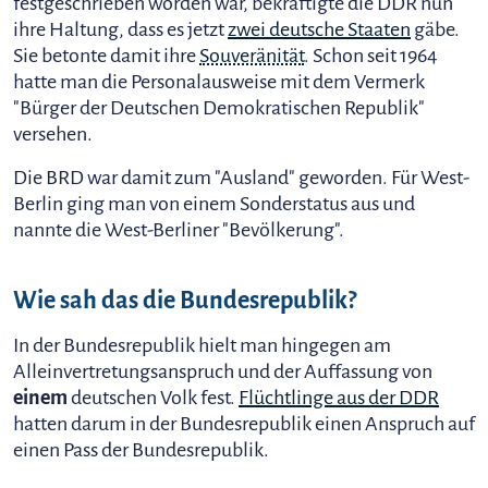
festgeschrieben worden war, bekräftigte die DDR nun
ihre Haltung, dass es jetzt
zwei deutsche Staaten
gäbe.
Sie betonte damit ihre
Souveränität
. Schon seit 1964
hatte man die Personalausweise mit dem Vermerk
"Bürger der Deutschen Demokratischen Republik"
versehen.
Die BRD war damit zum "Ausland" geworden. Für West-
Berlin ging man von einem Sonderstatus aus und
nannte die West-Berliner "Bevölkerung".
Wie sah das die Bundesrepublik?
In der Bundesrepublik hielt man hingegen am
Alleinvertretungsanspruch und der Auffassung von
einem
deutschen Volk fest.
Flüchtlinge aus der DDR
hatten darum in der Bundesrepublik einen Anspruch auf
einen Pass der Bundesrepublik.