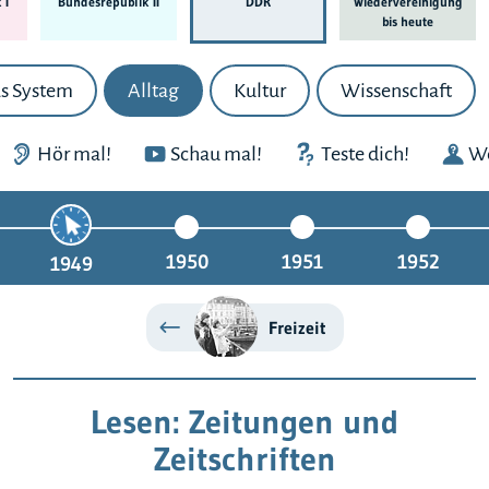
 I
Bundes­republik II
DDR
Wieder­ver­einigung
bis heute
s System
Alltag
Kultur
Wissenschaft
Hör mal!
Schau mal!
Teste dich!
We
1950
1951
1952
1949
Freizeit
Lesen: Zeitungen und
Zeitschriften