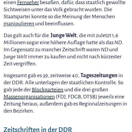
einen
Fernseher
besaßen, dafür, dass staatlich gewollte
Sichtweisen unter das Volk gebracht wurden. Die
Staatspartei konnte so die Meinung der Menschen
manipulieren
und beeinflussen.
Das galt auch für die
Junge Welt
, die mit zuletzt 1,6
Millionen sogar eine höhere Auflage hatte als das
ND
.
Im Gegensatz zu mancher Zeitschrift waren
ND
und
Junge Welt
immer zu kaufen und nicht nach kürzester
Zeit vergriffen.
Insgesamt gab es 39, zeitweise 40,
Tageszeitungen
in
der DDR. Alle unterlagen der staatlichen Kontrolle. So
gab jede der
Blockparteien
und die drei großen
Massenorganisationen
(FDJ, FDGB, DTSB) jeweils eine
Zeitung heraus, außerdem gab es Regionalzeitungen in
den Bezirken.
Zeitschriften in der DDR