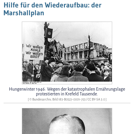
Hilfe für den Wiederaufbau: der
Marshallplan
Hungerwinter 1946: Wegen der katastrophalen Ernährungslage
protestierten in Krefeld Tausende.
[ © Bundesarchiv, Bild 183-B0527-0001-753 /
CC BY-SA 3.0
]