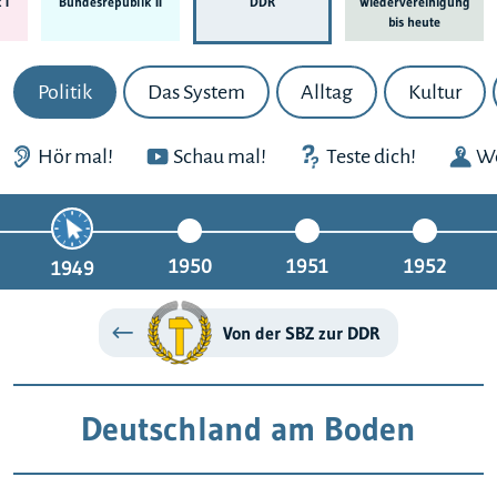
 I
Bundes­republik II
DDR
Wieder­ver­einigung
bis heute
Politik
Das System
Alltag
Kultur
Hör mal!
Schau mal!
Teste dich!
We
1950
1951
1952
1949
Von der SBZ zur DDR
Deutschland am Boden