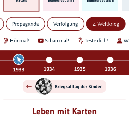
NS-Zeit
Bundes­republik I
Bundes­republik II
Propaganda
Verfolgung
2. Weltkrieg
Hör mal!
Schau mal!
Teste dich!
We
1934
1935
1936
1933
Kriegsalltag der Kinder
Leben mit Karten