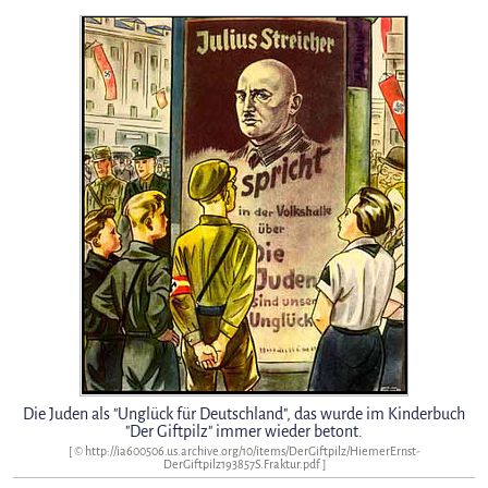
Die Juden als "Unglück für Deutschland", das wurde im Kinderbuch
"Der Giftpilz" immer wieder betont.
[ © http://ia600506.us.archive.org/10/items/DerGiftpilz/HiemerErnst-
DerGiftpilz193857S.Fraktur.pdf ]