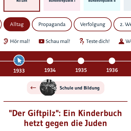
NS-Zeit
Bundes­republik I
Bundes­republik II
Alltag
Propaganda
Verfolgung
2. W
Hör mal!
Schau mal!
Teste dich!
We
1934
1935
1936
1933
Schule und Bildung
"Der Giftpilz": Ein Kinderbuch
hetzt gegen die Juden