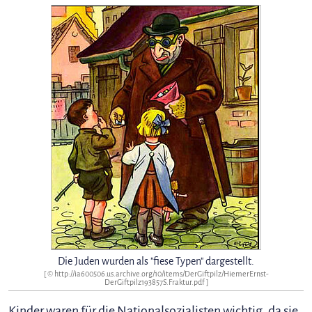
Die Juden wurden als "fiese Typen" dargestellt.
[ © http://ia600506.us.archive.org/10/items/DerGiftpilz/HiemerErnst-
DerGiftpilz193857S.Fraktur.pdf ]
Kinder waren für die Nationalsozialisten wichtig, da sie