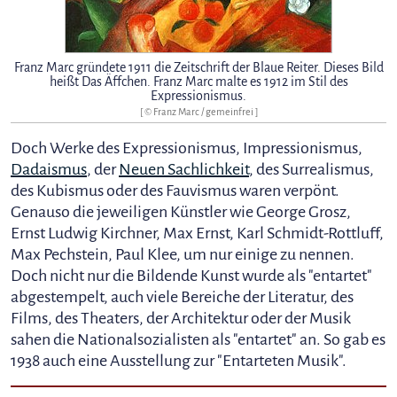
Franz Marc gründete 1911 die Zeitschrift der Blaue Reiter. Dieses Bild
heißt Das Äffchen. Franz Marc malte es 1912 im Stil des
Expressionismus.
[ ©
Franz Marc
/ gemeinfrei ]
Doch Werke des Expressionismus, Impressionismus,
Dadaismus
, der
Neuen Sachlichkeit
, des Surrealismus,
des Kubismus oder des Fauvismus waren verpönt.
Genauso die jeweiligen Künstler wie George Grosz,
Ernst Ludwig Kirchner, Max Ernst, Karl Schmidt-Rottluff,
Max Pechstein, Paul Klee, um nur einige zu nennen.
Doch nicht nur die Bildende Kunst wurde als "entartet"
abgestempelt, auch viele Bereiche der Literatur, des
Films, des Theaters, der Architektur oder der Musik
sahen die Nationalsozialisten als "entartet" an. So gab es
1938 auch eine Ausstellung zur "Entarteten Musik".