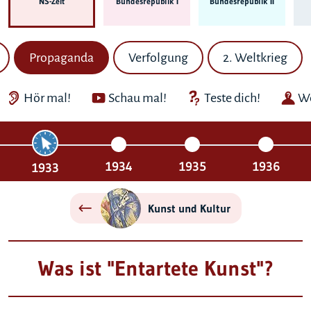
NS-Zeit
Bundes­republik I
Bundes­republik II
Propaganda
Verfolgung
2. Weltkrieg
Hör mal!
Schau mal!
Teste dich!
We
1934
1935
1936
1933
Kunst und Kultur
Was ist "Entartete Kunst"?