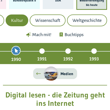
 I
Bundes­republik II
DDR
Wieder­ver­einigung
bis heute
Kultur
Wissenschaft
Weltgeschichte
Mach mit!
Buchtipps
1991
1992
1993
1990
Medien
Digital lesen - die Zeitung geht
ins Internet