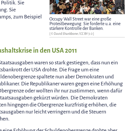
Politik. Sie
ng. Sie
camps, zum Beispiel
Occupy Wall Street war eine große
Protestbewegung. Sie forderte u.a. eine
stärkere Kontrolle der Banken.
[ ©
David Shankbone
/
CC BY 3.0
]
shaltskrise in den USA 2011
Staatsausgaben waren so stark gestiegen, dass nun ein
tsbankrott der USA drohte. Die Frage um eine
ldenobergrenze spaltete nun aber Demokraten und
blikaner. Die Republikaner waren gegen eine Erhöhung
Obergrenze oder wollten ihr nur zustimmen, wenn dafür
Staatsausgaben gekürzt würden. Die Demokraten
ten hingegen die Obergrenze kurzfristig erhöhen, die
tsausgaben nur leicht verringern und die Steuern
hen.
 eine Erhöhung der Schuldenobergrenze drohte aber