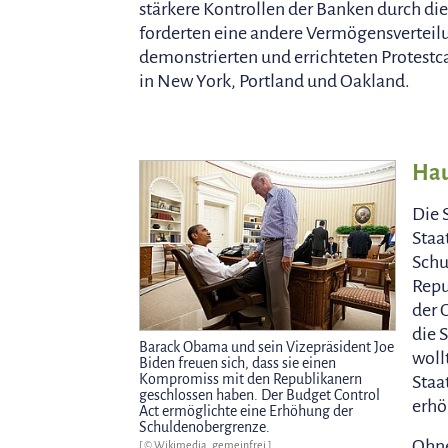
stärkere Kontrollen der Banken durch die 
forderten eine andere Vermögensverteilu
demonstrierten und errichteten Protest
in New York, Portland und Oakland.
Hau
Die 
Staa
Schu
Repu
der 
die 
Barack Obama und sein Vizepräsident Joe
woll
Biden freuen sich, dass sie einen
Kompromiss mit den Republikanern
Staa
geschlossen haben. Der Budget Control
erhö
Act ermöglichte eine Erhöhung der
Schuldenobergrenze.
Ohne
[ © Wikimedia, gemeinfrei ]