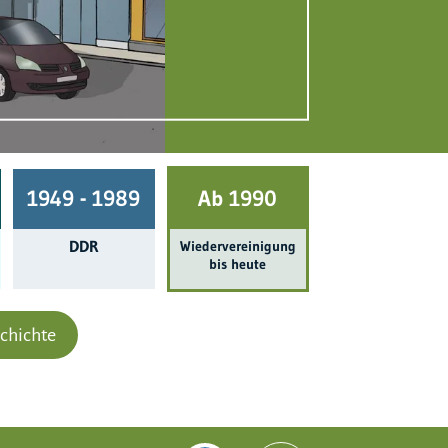
1949 - 1989
Ab 1990
DDR
Wieder­ver­einigung
bis heute
chichte