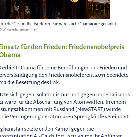
010 die Gesundheitsreform. Sie wird auch Obamacare genannt.
 © Wikimedia, gemeinfrei ]
Einsatz für den Frieden: Friedensnobelpreis
 Obama
 erhielt Obama für seine Bemühungen um Frieden und
erverständigung den Friedensnobelpreis. 2011 beendete
a die Besetzung des Irak.
etzte sich gegen Isolationismus und gegen Imperialismus
 Er warb für die Abschaffung von Atomwaffen. In einem
üstungsabkommen mit Russland (NewSTART) wurde
 die Verringerung der atomaren Sprengköpfe vereinbart.
fghanistan setzte er den Kampf gegen die
ororganisation Al-Qaida fort. 2011 wurde ihr Anführer