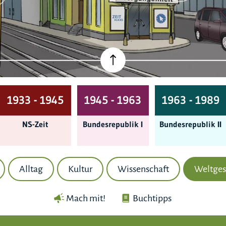
1933 - 1945
1945 - 1963
1963 - 1989
NS-Zeit
Bundes­republik I
Bundes­republik II
Alltag
Kultur
Wissenschaft
Weltges
Mach mit!
Buchtipps