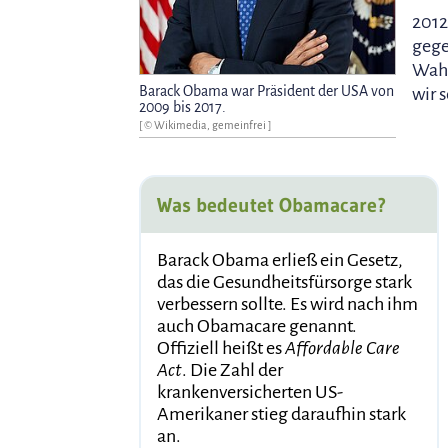
2012
gege
Wahl
Barack Obama war Präsident der USA von
wir 
2009 bis 2017.
[ © Wikimedia, gemeinfrei ]
Was bedeutet Obamacare?
Barack Obama erließ ein Gesetz,
das die Gesundheitsfürsorge stark
verbessern sollte. Es wird nach ihm
auch Obamacare genannt.
Offiziell heißt es
Affordable Care
Act
. Die Zahl der
krankenversicherten US-
Amerikaner stieg daraufhin stark
an.