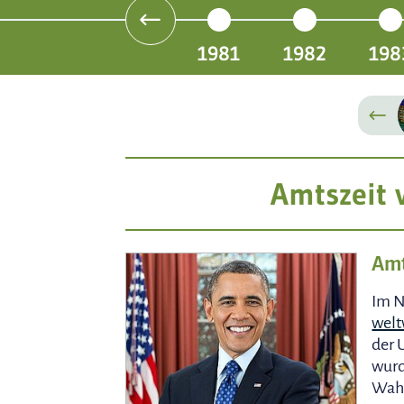
1981
1982
198
Amtszeit
Amt
Im N
welt
der 
wurd
Wahl