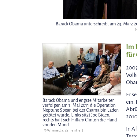
Barack Obama unterschreibt am 23. März 2
[
Im 
für
2009
Völk
Obam
Er s
Barack Obama und engste Mitarbeiter
ein.
verfolgen am 1. Mai 2011 die Operation
Abr
Neptune Spear, bei der Osama bin Laden
getötet wurde. Links sitzt Joe Biden,
2010
rechts hält sich Hillary Clinton die Hand
vor den Mund.
In A
[ © Wikimedia, gemeinfrei ]
Terr