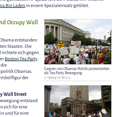
a Bin Laden
in einem Spezialeinsatz getötet.
nd Occupy Wall
k Obama entstanden
ten Staaten. Die
richtete sich gegen
der
Boston Tea Party
.
 die
Gegner von Obamas Politik protestierten
rpolitik Obamas.
als Tea Party Bewegung.
Symbolfigur der
[ ©
dbking
/
CC BY 2.0
]
y Wall Street
stbewegung entstand
 sich für eine
in und für eine