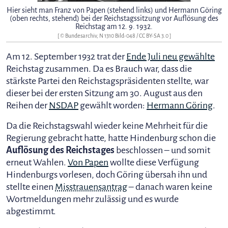
Hier sieht man Franz von Papen (stehend links) und Hermann Göring
(oben rechts, stehend) bei der Reichstagssitzung vor Auflösung des
Reichstag am 12. 9. 1932.
[ © Bundesarchiv, N 1310 Bild-048 /
CC BY-SA 3.0
]
Am 12. September 1932 trat der
Ende Juli neu gewählte
Reichstag zusammen. Da es Brauch war, dass die
stärkste Partei den Reichstagspräsidenten stellte, war
dieser bei der ersten Sitzung am 30. August aus den
Reihen der
NSDAP
gewählt worden:
Hermann Göring
.
Da die Reichstagswahl wieder keine Mehrheit für die
Regierung gebracht hatte, hatte Hindenburg schon die
Auflösung des Reichstages
beschlossen – und somit
erneut Wahlen.
Von Papen
wollte diese Verfügung
Hindenburgs vorlesen, doch Göring übersah ihn und
stellte einen
Misstrauensantrag
– danach waren keine
Wortmeldungen mehr zulässig und es wurde
abgestimmt.