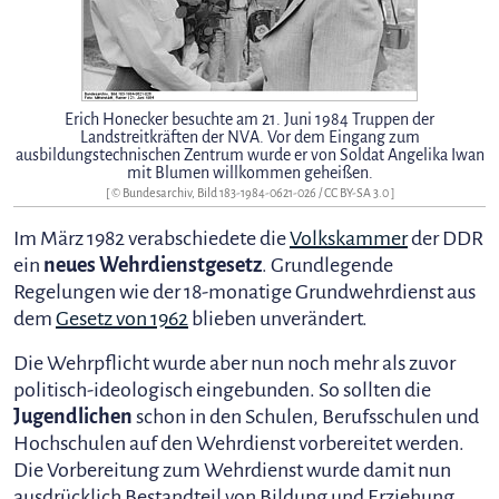
Erich Honecker besuchte am 21. Juni 1984 Truppen der
Landstreitkräften der NVA. Vor dem Eingang zum
ausbildungstechnischen Zentrum wurde er von Soldat Angelika Iwan
mit Blumen willkommen geheißen.
[ © Bundesarchiv, Bild 183-1984-0621-026 /
CC BY-SA 3.0
]
Im März 1982 verabschiedete die
Volkskammer
der DDR
ein
neues Wehrdienstgesetz
. Grundlegende
Regelungen wie der 18-monatige Grundwehrdienst aus
dem
Gesetz von 1962
blieben unverändert.
Die Wehrpflicht wurde aber nun noch mehr als zuvor
politisch-ideologisch eingebunden. So sollten die
Jugendlichen
schon in den Schulen, Berufsschulen und
Hochschulen auf den Wehrdienst vorbereitet werden.
Die Vorbereitung zum Wehrdienst wurde damit nun
ausdrücklich Bestandteil von Bildung und Erziehung.