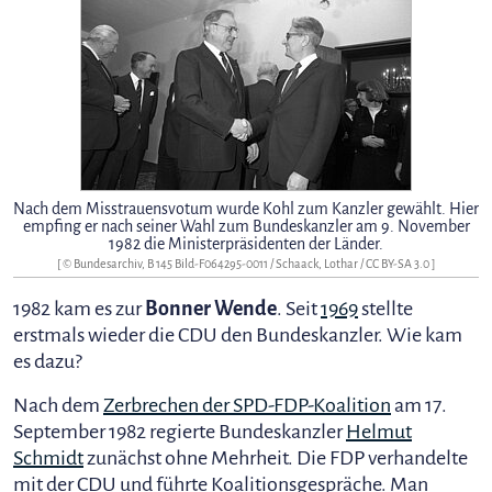
Nach dem Misstrauensvotum wurde Kohl zum Kanzler gewählt. Hier
empfing er nach seiner Wahl zum Bundeskanzler am 9. November
1982 die Ministerpräsidenten der Länder.
[ © Bundesarchiv, B 145 Bild-F064295-0011 / Schaack, Lothar /
CC BY-SA 3.0
]
1982 kam es zur
Bonner Wende
. Seit
1969
stellte
erstmals wieder die CDU den Bundeskanzler. Wie kam
es dazu?
Nach dem
Zerbrechen der SPD-FDP-Koalition
am 17.
September 1982 regierte Bundeskanzler
Helmut
Schmidt
zunächst ohne Mehrheit. Die FDP verhandelte
mit der CDU und führte Koalitionsgespräche. Man