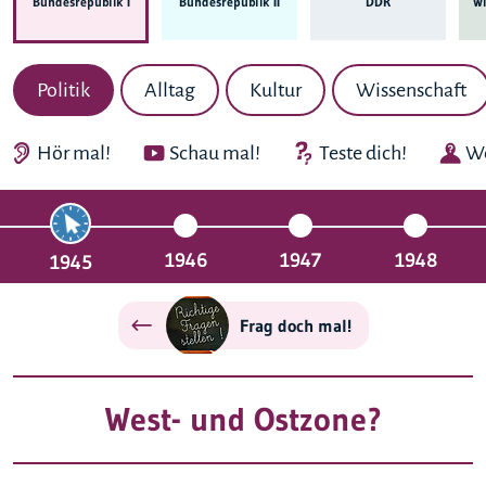
Bundes­republik I
Bundes­republik II
DDR
Wi
Politik
Alltag
Kultur
Wissenschaft
Hör mal!
Schau mal!
Teste dich!
We
1946
1947
1948
1945
Frag doch mal!
West- und Ostzone?