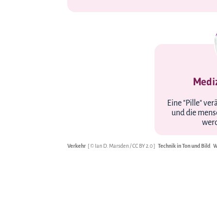
Medi
Eine "Pille" ve
und die mens
werd
Verkehr
[ © Ian D. Marsden /
CC BY 2.0
]
Technik in Ton und Bild
W