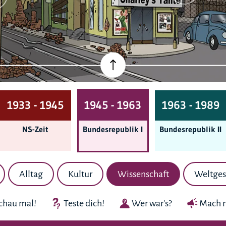
1933 - 1945
1945 - 1963
1963 - 1989
NS-Zeit
Bundes­republik I
Bundes­republik II
Alltag
Kultur
Wissenschaft
Weltges
chau mal!
Teste dich!
Wer war's?
Mach m