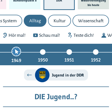
 I
Bundes­republik II
DDR
Wieder­ver­einigung
bis heute
s System
Alltag
Kultur
Wissenschaft
Hör mal!
Schau mal!
Teste dich!
We
1950
1951
1952
1949
Jugend in der DDR
DIE Jugend...?