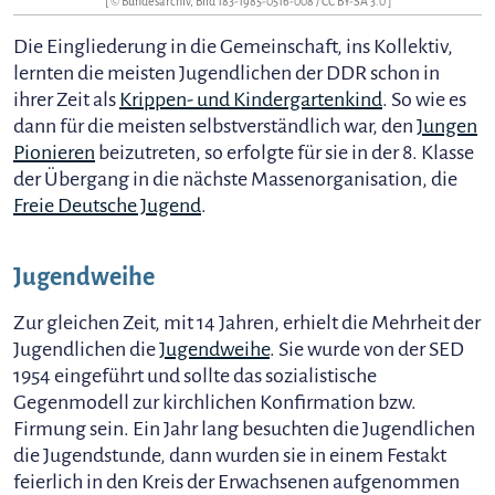
[ © Bundesarchiv, Bild 183-1985-0516-008 /
CC BY-SA 3.0
]
Die Eingliederung in die Gemeinschaft, ins Kollektiv,
lernten die meisten Jugendlichen der DDR schon in
ihrer Zeit als
Krippen- und Kindergartenkind
. So wie es
dann für die meisten selbstverständlich war, den
Jungen
Pionieren
beizutreten, so erfolgte für sie in der 8. Klasse
der Übergang in die nächste Massenorganisation, die
Freie Deutsche Jugend
.
Jugendweihe
Zur gleichen Zeit, mit 14 Jahren, erhielt die Mehrheit der
Jugendlichen die
Jugendweihe
. Sie wurde von der SED
1954 eingeführt und sollte das sozialistische
Gegenmodell zur kirchlichen Konfirmation bzw.
Firmung sein. Ein Jahr lang besuchten die Jugendlichen
die Jugendstunde, dann wurden sie in einem Festakt
feierlich in den Kreis der Erwachsenen aufgenommen