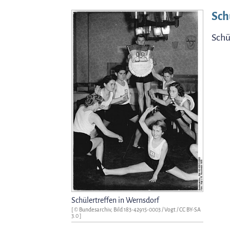
Sch
Schü
Schülertreffen in Wernsdorf
[ © Bundesarchiv, Bild 183-42915-0003 / Vogt /
CC BY-SA
3.0
]