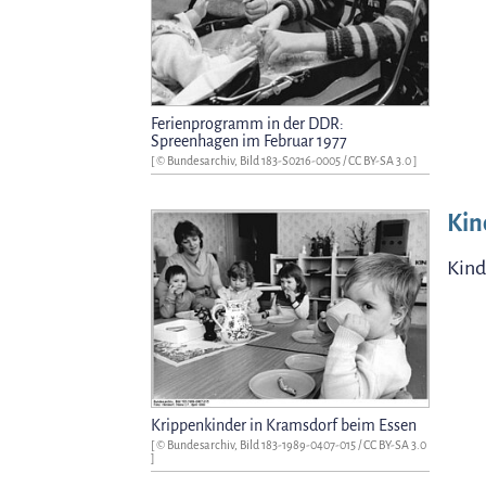
Ferienprogramm in der DDR:
Spreenhagen im Februar 1977
[ © Bundesarchiv, Bild 183-S0216-0005 /
CC BY-SA 3.0
]
Kin
Kind
Krippenkinder in Kramsdorf beim Essen
[ © Bundesarchiv, Bild 183-1989-0407-015 /
CC BY-SA 3.0
]