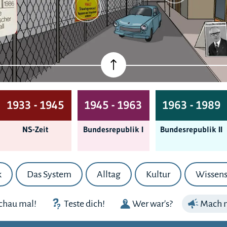
1933 - 1945
1945 - 1963
1963 - 1989
NS-Zeit
Bundes­republik I
Bundes­republik II
k
Das System
Alltag
Kultur
Wissens
chau mal!
Teste dich!
Wer war's?
Mach m