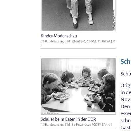
Kinder-Modenschau
[ © Bundesarchiv, Bild 183-1987-0702-005 /
CC BY-SA 3.0
]
Sch
Schü
Orig
in d
Nov.
Den 
esse
Schüler beim Essen in der DDR
schm
[ © Bundesarchiv, Bild 183-P1124-0029 /
CC BY-SA 3.0
]
Gast