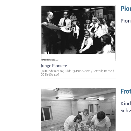
Pio
Pion
Junge Pioniere
[ © Bundesarchiv, Bild 183-P1210-0021 / Settnik, Bernd /
CC BY-SA 3.0
]
Fro
Kind
Sch