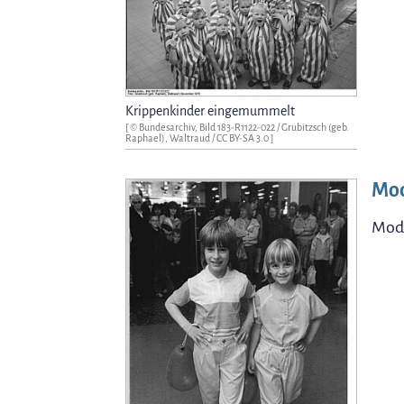
Krippenkinder eingemummelt
[ © Bundesarchiv, Bild 183-R1122-022 / Grubitzsch (geb.
Raphael), Waltraud /
CC BY-SA 3.0
]
Mo
Mode