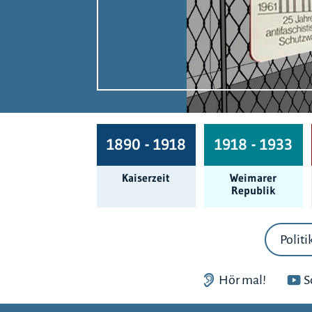
1890 - 1918
1918 - 1933
Kaiserzeit
Weimarer
Republik
Politi
Hör mal!
S