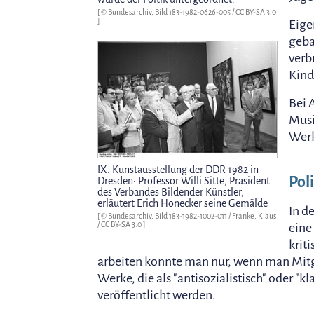
[ © Bundesarchiv, Bild 183-1982-0626-005 /
CC BY-SA 3.0
]
Eige
geba
verb
Kind
Bei 
Musi
Werk
IX. Kunstausstellung der DDR 1982 in
Pol
Dresden: Professor Willi Sitte, Präsident
des Verbandes Bildender Künstler,
erläutert Erich Honecker seine Gemälde
In d
[ © Bundesarchiv, Bild 183-1982-1002-011 / Franke, Klaus
/
CC BY-SA 3.0
]
ein
krit
arbeiten konnte man nur, wenn man Mitg
Werke, die als "antisozialistisch" oder "k
veröffentlicht werden.