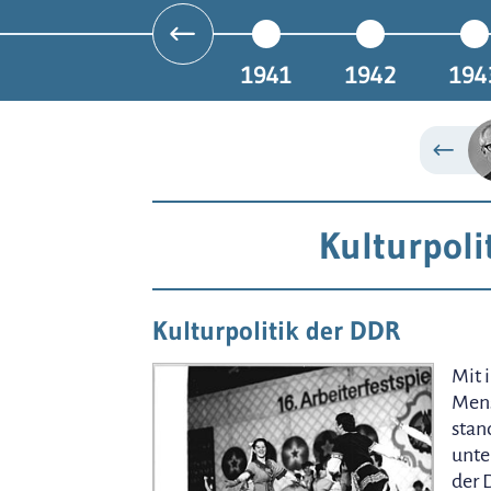
1941
1942
194
Kulturpoli
Kulturpolitik der DDR
Mit 
Mens
stan
unte
der 