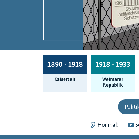
1890 - 1918
1918 - 1933
Kaiserzeit
Weimarer
Republik
Politi
Hör mal!
S