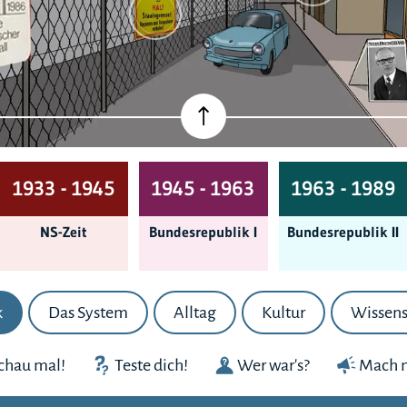
1933 - 1945
1945 - 1963
1963 - 1989
NS-Zeit
Bundes­republik I
Bundes­republik II
k
Das System
Alltag
Kultur
Wissens
chau mal!
Teste dich!
Wer war's?
Mach m