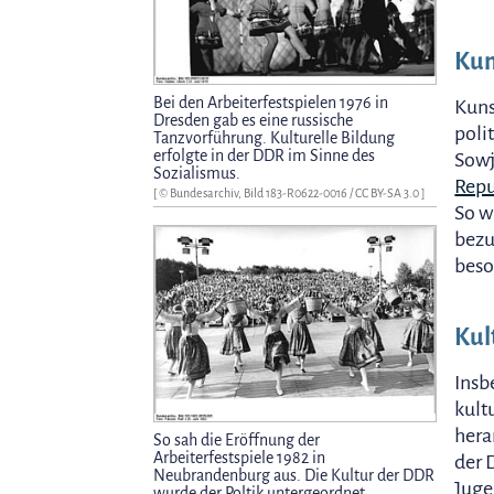
Kun
Bei den Arbeiterfestspielen 1976 in
Kuns
Dresden gab es eine russische
poli
Tanzvorführung. Kulturelle Bildung
erfolgte in der DDR im Sinne des
Sowj
Sozialismus.
Repu
[ © Bundesarchiv, Bild 183-R0622-0016 /
CC BY-SA 3.0
]
So w
bezu
beso
Kul
Insb
kult
hera
So sah die Eröffnung der
Arbeiterfestspiele 1982 in
der 
Neubrandenburg aus. Die Kultur der DDR
Juge
wurde der Poltik untergeordnet.