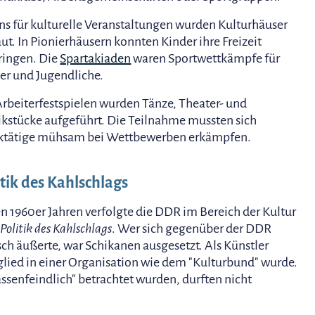
ns für kulturelle Veranstaltungen wurden Kulturhäuser
ut. In Pionierhäusern konnten Kinder ihre Freizeit
ringen. Die
Spartakiaden
waren Sportwettkämpfe für
er und Jugendliche.
Arbeiterfestspielen wurden Tänze, Theater- und
kstücke aufgeführt. Die Teilnahme mussten sich
tätige mühsam bei Wettbewerben erkämpfen.
itik des Kahlschlags
en 1960er Jahren verfolgte die DDR im Bereich der Kultur
e
Politik des Kahlschlags
. Wer sich gegenüber der DDR
isch äußerte, war Schikanen ausgesetzt. Als Künstler
lied in einer Organisation wie dem "Kulturbund" wurde.
lassenfeindlich" betrachtet wurden, durften nicht