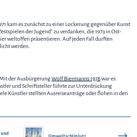
1 kam es zunächst zu einer Lockerung gegenüber Kunst
estspielen der Jugend" zu verdanken, die 1973 in Ost-
ier weltoffen präsentieren. Auf jeden Fall durften
tlicht werden.
: Mit der Ausbürgerung
Wolf Biermanns 1976
war es
stler und Schriftsteller führte zur Unterdrückung
le Künstler stellten Ausreiseanträge oder flohen in den
- und
Umweltsch(m)utz