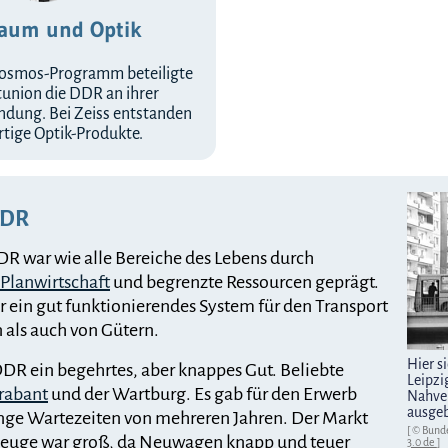
aum und Optik
kosmos-Programm beteiligte
tunion die DDR an ihrer
dung. Bei Zeiss entstanden
tige Optik-Produkte.
DDR
DR war wie alle Bereiche des Lebens durch
Planwirtschaft
und begrenzte Ressourcen geprägt.
 ein gut funktionierendes System für den Transport
 als auch von Gütern.
Hier s
DDR ein begehrtes, aber knappes Gut. Beliebte
Leipzi
rabant
und der Wartburg. Es gab für den Erwerb
Nahver
ausgeb
ge Wartezeiten von mehreren Jahren. Der Markt
[ © Bund
zeuge war groß, da Neuwagen knapp und teuer
3.0 de
]