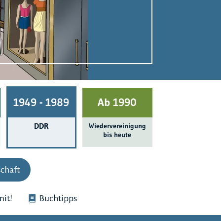
1949 - 1989
Ab 1990
DDR
Wieder­ver­einigung
bis heute
chaft
it!
Buchtipps