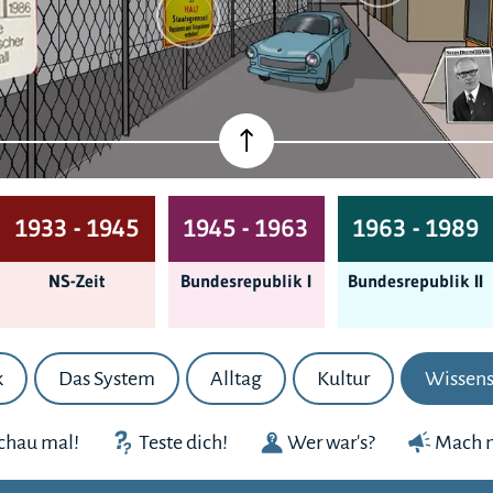
1933 - 1945
1945 - 1963
1963 - 1989
NS-Zeit
Bundes­republik I
Bundes­republik II
k
Das System
Alltag
Kultur
Wissens
chau mal!
Teste dich!
Wer war's?
Mach m