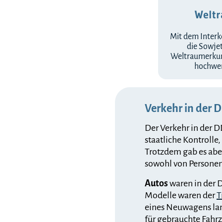
Weltr
Mit dem Inter
die Sowje
Weltraumerkun
hochwer
Verkehr in der 
Der Verkehr in der D
staatliche Kontrolle,
Trotzdem gab es aber
sowohl von Personen
Autos
waren in der 
Modelle waren der
T
eines Neuwagens lan
für gebrauchte Fahr