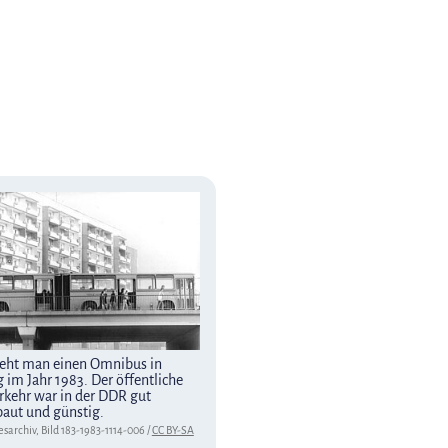
ieht man einen Omnibus in
g im Jahr 1983. Der öffentliche
kehr war in der DDR gut
aut und günstig.
esarchiv, Bild 183-1983-1114-006 /
CC BY-SA