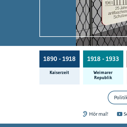
1890 - 1918
1918 - 1933
Kaiserzeit
Weimarer
Republik
Politi
Hör mal!
S