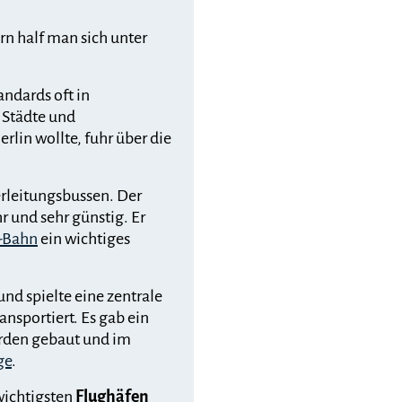
rn half man sich unter
ndards oft in
 Städte und
lin wollte, fuhr über die
rleitungsbussen. Der
r und sehr günstig. Er
-Bahn
ein wichtiges
nd spielte eine zentrale
nsportiert. Es gab ein
rden gebaut und im
ge
.
wichtigsten
Flughäfen