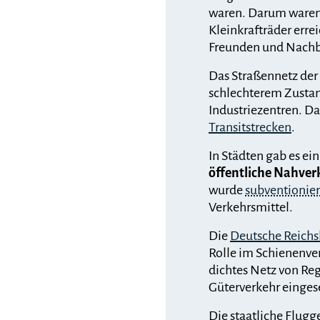
waren. Darum ware
Kleinkrafträder erre
Freunden und Nachb
Das Straßennetz der 
schlechterem Zustan
Industriezentren. Da
Transitstrecken
.
In Städten gab es e
öffentliche Nahver
wurde
subventionier
Verkehrsmittel.
Die
Deutsche Reich
Rolle im Schienenver
dichtes Netz von Re
Güterverkehr einges
Die staatliche Flugg