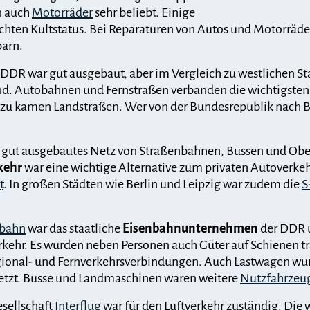
n auch
Motorräder
sehr beliebt. Einige
ichten Kultstatus. Bei Reparaturen von Autos und Motorräde
arn.
DDR war gut ausgebaut, aber im Vergleich zu westlichen Sta
d. Autobahnen und Fernstraßen verbanden die wichtigsten
zu kamen Landstraßen. Wer von der Bundesrepublik nach Ber
in gut ausgebautes Netz von Straßenbahnen, Bussen und Obe
kehr
war eine wichtige Alternative zum privaten Autoverkeh
t
. In großen Städten wie Berlin und Leipzig war zudem die
S
sbahn
war das staatliche
Eisenbahnunternehmen
der DDR u
kehr. Es wurden neben Personen auch Güter auf Schienen tra
gional- und Fernverkehrsverbindungen. Auch Lastwagen wu
etzt. Busse und Landmaschinen waren weitere
Nutzfahrzeu
esellschaft
Interflug
war für den Luftverkehr zuständig. Die 