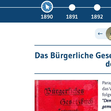
1890
1891
1892
Das Bürgerliche Ges
d
Para
das 
fol
"Dem
geme