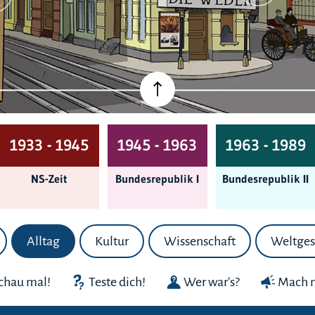
1933 - 1945
1945 - 1963
1963 - 1989
NS-Zeit
Bundes­republik I
Bundes­republik II
Alltag
Kultur
Wissenschaft
Weltges
chau mal!
Teste dich!
Wer war's?
Mach m