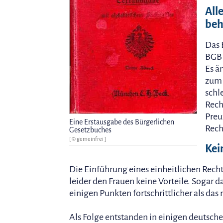
All
beh
Das 
BGB 
Es ä
zum 
schl
Rech
Preu
Eine Erstausgabe des Bürgerlichen
Rech
Gesetzbuches
[ © gemeinfrei ]
Kei
Die Einführung eines einheitlichen Rechts 
leider den Frauen keine Vorteile. Sogar 
einigen Punkten fortschrittlicher als das
Als Folge entstanden in einigen deutsche