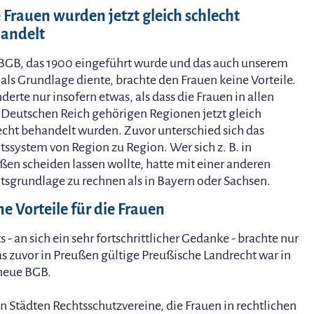
e Frauen wurden jetzt gleich schlecht
andelt
BGB, das 1900 eingeführt wurde und das auch unserem
als Grundlage diente, brachte den Frauen keine Vorteile.
nderte nur insofern etwas, als dass die Frauen in allen
Deutschen Reich gehörigen Regionen jetzt gleich
echt behandelt wurden. Zuvor unterschied sich das
tssystem von Region zu Region. Wer sich z. B. in
ßen scheiden lassen wollte, hatte mit einer anderen
tsgrundlage zu rechnen als in Bayern oder Sachsen.
ne Vorteile für die Frauen
- an sich ein sehr fortschrittlicher Gedanke - brachte nur
das zuvor in Preußen gültige Preußische Landrecht war in
 neue BGB.
n Städten Rechtsschutzvereine, die Frauen in rechtlichen