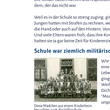
dem, der das nicht war.
Weil es in der Schule so streng zuging, gi
Jungen hatten mit Strafen zu rechnen, we
die Hand oder auch auf den Hintern. Von
Und viele Eltern waren froh, dass ihre K
hatten sie ja gar keine Zeit für Kindererz
Schule war ziemlich militäri
Wie 
eine
Lebe
ging
Weih
Dich
"Mor
ursp
Diese Mädchen aus einem Kinderheim
besuchten auch die Volksschule.