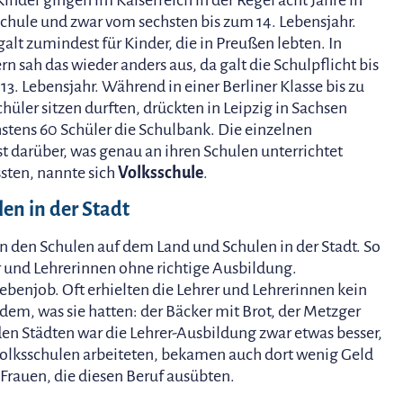
Kinder gingen im Kaiserreich in der Regel acht Jahre in
Schule und zwar vom sechsten bis zum 14. Lebensjahr.
galt zumindest für Kinder, die in Preußen lebten. In
rn sah das wieder anders aus, da galt die Schulpflicht bis
13. Lebensjahr. Während in einer Berliner Klasse bis zu
chüler sitzen durften, drückten in Leipzig in Sachsen
stens 60 Schüler die Schulbank. Die einzelnen
 darüber, was genau an ihren Schulen unterrichtet
sten, nannte sich
Volksschule
.
en in der Stadt
 den Schulen auf dem Land und Schulen in der Stadt. So
r und Lehrerinnen ohne richtige Ausbildung.
Nebenjob. Oft erhielten die Lehrer und Lehrerinnen kein
 dem, was sie hatten: der Bäcker mit Brot, der Metzger
 den Städten war die Lehrer-Ausbildung zwar etwas besser,
 Volksschulen arbeiteten, bekamen auch dort wenig Geld
e Frauen, die diesen Beruf ausübten.