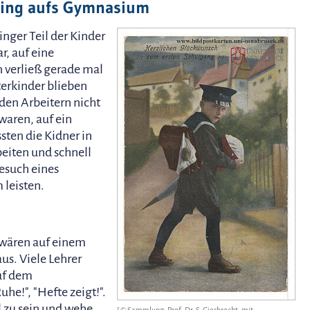
ging aufs Gymnasium
inger Teil der Kinder
ar, auf eine
 verließ gerade mal
terkinder blieben
 den Arbeitern nicht
waren, auf ein
en die Kidner in
beiten und schnell
Besuch eines
leisten.
e wären auf einem
us. Viele Lehrer
uf dem
uhe!", "Hefte zeigt!".
l zu sein und wehe
[ ©
Sammlung, Prof. Dr. S. Giesbrecht, mit