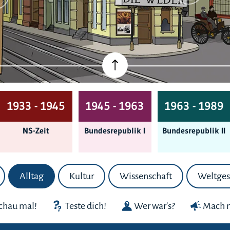
1933 - 1945
1945 - 1963
1963 - 1989
NS-Zeit
Bundes­republik I
Bundes­republik II
Alltag
Kultur
Wissenschaft
Weltges
chau mal!
Teste dich!
Wer war's?
Mach m