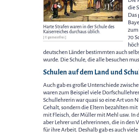
Die 
die 
Das 
Baye
Harte Strafen waren in der Schule des
zum 
Kaiserreiches durchaus üblich.
70 S
[ © gemeinfrei ]
höch
deutschen Länder bestimmten auch selbst
wurde. Die Schule, die alle besuchen mus
Schulen auf dem Land und Schul
Auch gab es große Unterschiede zwischen
waren zum Beispiel viele Dorfschullehre
Schullehrerin war quasi so eine Art von 
Gehalt, sondern die Eltern bezahlten mit
mit Fleisch, der Müller mit Mehl usw. In
aber Lehrer und Lehrerinnen, die in den
für ihre Arbeit. Deshalb gab es auch viel