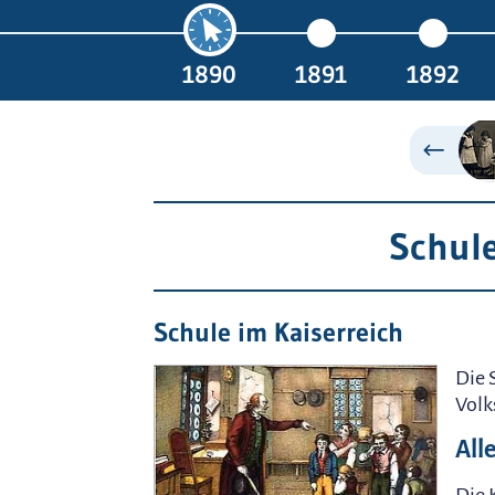
1890
1891
1892
Schule
Schule im Kaiserreich
Die 
Volk
All