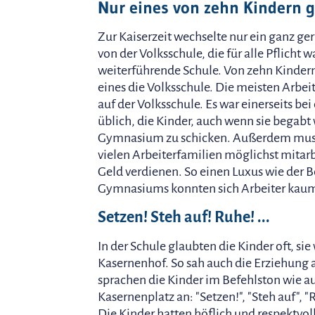
Nur eines von zehn Kindern 
Zur Kaiserzeit wechselte nur ein ganz ger
von der Volksschule, die für alle Pflicht w
weiterführende Schule. Von zehn Kindern
eines die Volksschule. Die meisten Arbei
auf der Volksschule. Es war einerseits bei
üblich, die Kinder, auch wenn sie begabt 
Gymnasium zu schicken. Außerdem musst
vielen Arbeiterfamilien möglichst mitar
Geld verdienen. So einen Luxus wie der 
Gymnasiums konnten sich Arbeiter kaum 
Setzen! Steh auf! Ruhe! ...
In der Schule glaubten die Kinder oft, si
Kasernenhof. So sah auch die Erziehung a
sprachen die Kinder im Befehlston wie a
Kasernenplatz an: "Setzen!", "Steh auf", "R
Die Kinder hatten höflich und respektvol