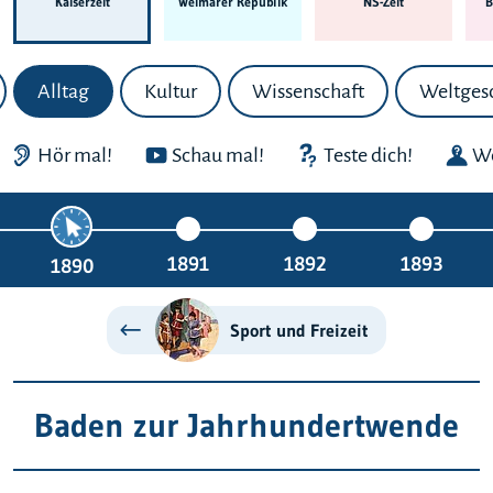
Kaiserzeit
Weimarer Republik
NS-Zeit
B
Alltag
Kultur
Wissenschaft
Weltges
Hör mal!
Schau mal!
Teste dich!
We
1891
1892
1893
1890
Sport und Freizeit
Baden zur Jahrhundertwende