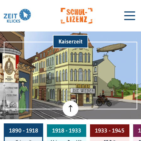
Kaiserzeit
Biographien
Lexikon
1890 - 1918
1918 - 1933
1933 - 1945
1