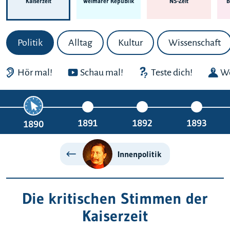
Kaiserzeit
Weimarer Republik
NS-Zeit
B
Politik
Alltag
Kultur
Wissenschaft
Hör mal!
Schau mal!
Teste dich!
We
1891
1892
1893
1890
Innenpolitik
Die kritischen Stimmen der
Kaiserzeit