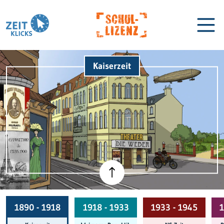
Kaiserzeit
Biographien
Lexikon
1890 - 1918
1918 - 1933
1933 - 1945
1