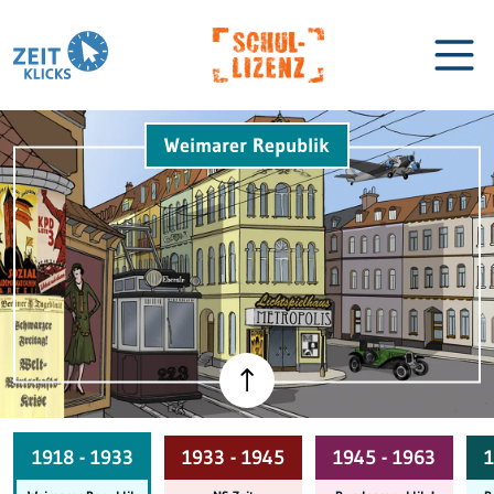
Weimarer Republik
Biographien
Lexikon
1918 - 1933
1933 - 1945
1945 - 1963
1