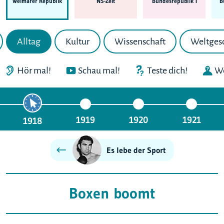
Weimarer Republik
NS-Zeit
Bundes­republik I
B
Alltag
Kultur
Wissenschaft
Weltges
Hör mal!
Schau mal!
Teste dich!
We
1919
1920
1921
1918
Es lebe der Sport
Boxen boomt