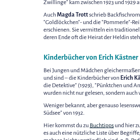
Zwillinge" kam zwischen 1923 und 1929 
Auch
Magda Trott
schrieb Backfischroma
"Goldlöckchen"- und die "Pommerle"-Reih
erschienen. Sie vermitteln ein traditionel
deren Ende oft die Heirat der Heldin steh
Kinderbücher von Erich Kästner
Bei Jungen und Mädchen gleichermaßen 
und sind – die Kinderbücher von
Erich K
die Detektive" (1929), "Pünktchen und An
wurden nicht nur gelesen, sondern auch v
Weniger bekannt, aber genauso lesenswert 
Südsee" von 1932.
Hier kommst du zu
Buchtipps
und hier zu
es auch eine nützliche Liste über Begrif