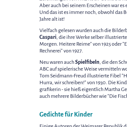
Aber auch bei seinem Erscheinen war es ei
Und das ist es immer noch, obwohl das 
Jahre alt ist!
Vielfach gelesen wurden auch die Bilde
Caspari
, die ihre Werke selber illustrierte
Morgen. Heitere Reime" von 1925 oder "E
Rechnerei" von 1927.
Neu waren auch
Spielfibeln
, die den Sc
ABC auf spielerische Weise vermitteln wo
Tom Seidmann-Freud illustrierte Fibel "Hu
Hurra, wir schreiben!" von 1930. Die Kin
grafikerin - sie hieß eigentlich Martha Ge
auch mehrere Bilderbücher wie "Die Fisch
Gedichte für Kinder
Einige Autoren der Weimarer Republik di