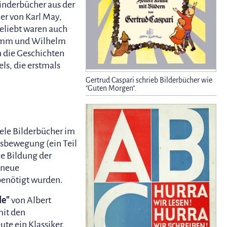
inderbücher aus der
er von Karl May,
eliebt waren auch
rimm und Wilhelm
n die Geschichten
ls, die erstmals
Gertrud Caspari schrieb Bilderbücher wie
"Guten Morgen".
ele Bilderbücher im
bewegung (ein Teil
ie Bildung der
e neue
benötigt wurden.
le"
von Albert
mit den
te ein Klassiker.