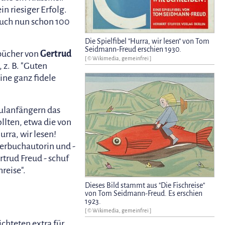
n riesiger Erfolg.
Buch nun schon 100
Die Spielfibel "Hurra, wir lesen" von Tom
Seidmann-Freud erschien 1930.
rbücher von
Gertrud
[ © Wikimedia, gemeinfrei ]
, z. B. "Guten
ine ganz fidele
hulanfängern das
llten, etwa die von
rra, wir lesen!
derbuchautorin und -
rtrud Freud - schuf
reise".
Dieses Bild stammt aus "Die Fischreise"
von Tom Seidmann-Freud. Es erschien
1923.
[ © Wikimedia, gemeinfrei ]
chteten extra für