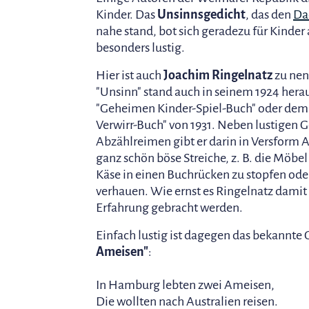
Kinder. Das
Unsinnsgedicht
, das den
Da
nahe stand, bot sich geradezu für Kinder 
besonders lustig.
Hier ist auch
Joachim Ringelnatz
zu nen
"Unsinn" stand auch in seinem 1924 her
"Geheimen Kinder-Spiel-Buch" oder dem
Verwirr-Buch" von 1931. Neben lustigen 
Abzählreimen gibt er darin in Versform
ganz schön böse Streiche, z. B. die Möbe
Käse in einen Buchrücken zu stopfen ode
verhauen. Wie ernst es Ringelnatz damit 
Erfahrung gebracht werden.
Einfach lustig ist dagegen das bekannte
Ameisen"
:
In Hamburg lebten zwei Ameisen,
Die wollten nach Australien reisen.