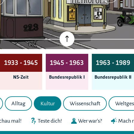
1933 - 1945
1945 - 1963
1963 - 1989
NS-Zeit
Bundes­republik I
Bundes­republik II
Alltag
Kultur
Wissenschaft
Weltges
chau mal!
Teste dich!
Wer war's?
Mach m