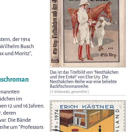
tern, der 1914
n Wilhelm Busch
ax und Moritz",
Das ist das Titelbild von "Nesthäkchen
und ihre Enkel" von Else Ury. Die
fischroman
Nesthäkchen-Reihe war eine beliebte
Backfischromanreihe.
enannten
[ © Wikimedia, gemeinfrei ]
Mädchen im
en 12 und 16 Jahren.
y
, deren
war. Die Bände
Reihe um "Professors