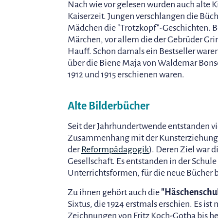
Nach wie vor gelesen wurden auch alte K
Kaiserzeit. Jungen verschlangen die Büch
Mädchen die "Trotzkopf"-Geschichten. B
Märchen, vor allem die der Gebrüder G
Hauff. Schon damals ein Bestseller ware
über die Biene Maja von Waldemar Bonse
1912 und 1915 erschienen waren.
Alte Bilderbücher
Seit der Jahrhundertwende entstanden vi
Zusammenhang mit der Kunsterziehungs
der
Reformpädagogik
). Deren Ziel war d
Gesellschaft. Es entstanden in der Schul
Unterrichtsformen, für die neue Bücher 
Zu ihnen gehört auch die
"Häschenschu
Sixtus, die 1924 erstmals erschien. Es ist 
Zeichnungen von Fritz Koch-Gotha bis heu