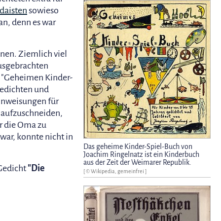
daisten
sowieso
an, denn es war
nen. Ziemlich viel
ausgebrachten
 "Geheimen Kinder-
Gedichten und
 Anweisungen für
l aufzuschneiden,
r die Oma zu
war, konnte nicht in
Das geheime Kinder-Spiel-Buch von
Joachim Ringelnatz ist ein Kinderbuch
aus der Zeit der Weimarer Republik.
 Gedicht
"Die
[ © Wikipedia, gemeinfrei ]