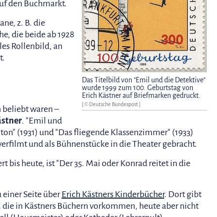
auf den Buchmarkt.
ne, z. B. die
e, die beide ab 1928
les Rollenbild, an
t.
Das Titelbild von "Emil und die Detektive"
wurde 1999 zum 100. Geburtstag von
Erich Kästner auf Briefmarken gedruckt.
[ © Deutsche Bundespost ]
beliebt waren –
ästner
. "Emil und
ton" (1931) und "Das fliegende Klassenzimmer" (1933)
erfilmt und als Bühnenstücke in die Theater gebracht.
bis heute, ist "Der 35. Mai oder Konrad reitet in die
 einer Seite über
Erich Kästners Kinderbücher
. Dort gibt
fe, die in Kästners Büchern vorkommen, heute aber nicht